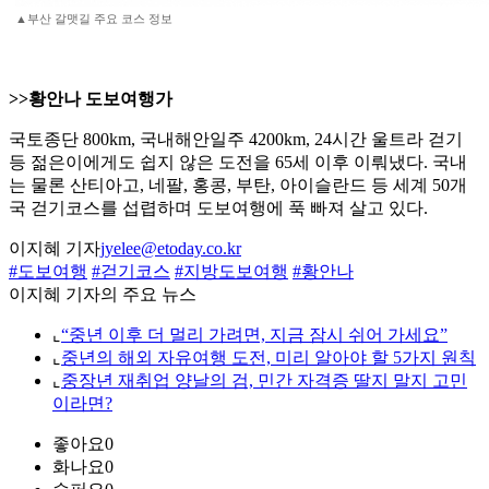
▲부산 갈맷길 주요 코스 정보
>>황안나 도보여행가
국토종단 800km, 국내해안일주 4200km, 24시간 울트라 걷기
등 젊은이에게도 쉽지 않은 도전을 65세 이후 이뤄냈다. 국내
는 물론 산티아고, 네팔, 홍콩, 부탄, 아이슬란드 등 세계 50개
국 걷기코스를 섭렵하며 도보여행에 푹 빠져 살고 있다.
이지혜 기자
jyelee@etoday.co.kr
#도보여행
#걷기코스
#지방도보여행
#황안나
이지혜 기자의 주요 뉴스
⌞
“중년 이후 더 멀리 가려면, 지금 잠시 쉬어 가세요”
⌞
중년의 해외 자유여행 도전, 미리 알아야 할 5가지 원칙
⌞
중장년 재취업 양날의 검, 민간 자격증 딸지 말지 고민
이라면?
좋아요
0
화나요
0