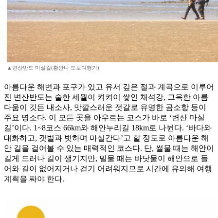
▲변산반도 마실길(황안나 도보여행가)
아름다운 해변과 포구가 있고 유서 깊은 절과 계곡으로 이루어
진 변산반도는 숱한 세월이 켜켜이 쌓인 채석강, 그윽한 아름
다움이 깃든 내소사, 맛깔스러운 젓갈로 유명한 곰소항 등이
주요 명소다. 이 모든 곳을 아우르는 코스가 바로 ‘변산 마실
길’이다. 1~8코스 66km와 해안누리길 18km로 나뉜다. ‘바다와
대화하고, 갯벌과 벗하며 마실간다’고 할 정도로 아름다운 해
안 길을 걸어볼 수 있는 매력적인 코스다. 단, 썰물 때는 해안이
길게 드러나 길이 생기지만, 밀물 때는 바닷물이 해안으로 들
어와 길이 없어지거나 걷기 어려워지므로 시간에 유의해 여행
계획을 짜야 한다.