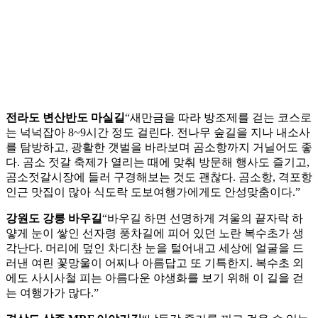
전라도 변산반도 마실길
“새만금을 따라 방조제를 걷는 코스로
는 넉넉잡아 8~9시간 정도 걸린다. 전나무 숲길을 지나 내소사
를 탐방하고, 광활한 갯벌을 바라보며 곰소항까지 거닐어도 좋
다. 곰소 젓갈 축제가 열리는 때에 맞춰 방문해 행사도 즐기고,
곰소젓갈시장에 들러 구경해보는 것도 괜찮다. 곰소항, 격포항
인근 맛집이 많아 식도락 도보여행가에게도 안성맞춤이다.”
강원도 강릉 바우길
“바우길 하면 선명하게 겨울의 끝자락 하
얗게 눈이 쌓인 선자령 풍차길에 피어 있던 노란 복수초가 생
각난다. 머리에 덮인 차디찬 눈을 털어내고 세상에 얼굴을 드
러낸 여린 꽃망울이 어찌나 아름답고 또 기특한지. 복수초 외
에도 사시사철 피는 아름다운 야생화를 보기 위해 이 길을 걷
는 여행가가 많다.”