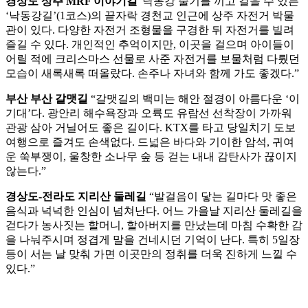
경상도 상주 MRF 이야기길
“낙동강 줄기를 끼고 걸을 수 있는
‘낙동강길’(1코스)의 끝자락 경천교 인근에 상주 자전거 박물
관이 있다. 다양한 자전거 조형물을 구경한 뒤 자전거를 빌려
즐길 수 있다. 개인적인 추억이지만, 이곳을 걸으며 아이들이
어릴 적에 크리스마스 선물로 사준 자전거를 보물처럼 다뤘던
모습이 새록새록 떠올랐다. 손주나 자녀와 함께 가도 좋겠다.”
부산 부산 갈맷길
“갈맷길의 백미는 해안 절경이 아름다운 ‘이
기대’다. 광안리 해수욕장과 오륙도 유람선 선착장이 가까워
관광 삼아 거닐어도 좋은 길이다. KTX를 타고 당일치기 도보
여행으로 즐겨도 손색없다. 드넓은 바다와 기이한 암석, 귀여
운 쑥부쟁이, 울창한 소나무 숲 등 걷는 내내 감탄사가 끊이지
않는다.”
경상도-전라도 지리산 둘레길
“발걸음이 닿는 길마다 맛 좋은
음식과 넉넉한 인심이 넘쳐난다. 어느 가을날 지리산 둘레길을
걷다가 농사짓는 할머니, 할아버지를 만났는데 마침 수확한 감
을 나눠주시며 정겹게 말을 건네시던 기억이 난다. 특히 5일장
등이 서는 날 맞춰 가면 이곳만의 정취를 더욱 진하게 느낄 수
있다.”