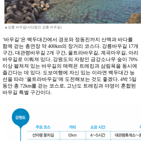
▲강릉 바우길(사단법인 강릉 바우길)
‘바우길’은 백두대간에서 경포와 정동진까지 산맥과 바다를
함께 걷는 총연장 약 400km의 장거리 코스다. 강릉바우길 17개
구간, 대관령바우길 2개 구간, 울트라바우길, 계곡마우길, 아리
바우길로 이뤄져 있다. 강원도의 자랑인 금강소나무 숲이 70%
이상 펼쳐져 있는 바우길의 매력은 트레킹과 삼림욕을 동시에
즐긴다는 데 있다. 도보여행에 자신 있는 이라면 백두대간 능
선을 따라 ‘울트라바우길’에 도전해보는 것도 좋겠다. 4박 5일
동안 총 72km를 걷는 코스로, 고난도 트레킹과 야영이 혼합된
바우길 특별 구간이다.