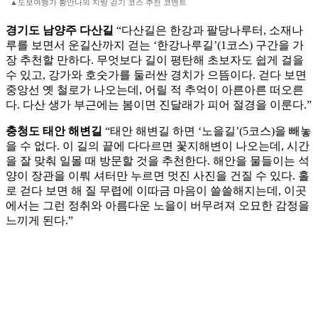
▲도보여행가 황안나의 지방 걷기 코스 추천 코멘트
경기도 남양주 다산길
“다산길은 한강과 팔당나루터, 소재나
루를 보면서 운길산까지 걷는 ‘한강나루길’(1코스) 구간을 가
장 추천할 만하다. 무엇보다 길이 평탄해 초보자도 쉽게 걸을
수 있고, 강가와 호숫가를 둘러싼 경치가 으뜸이다. 걷다 보면
중앙선 옛 철로가 나오는데, 어릴 적 추억이 아른아른 떠오른
다. 다산 생가 부근에는 봄이면 진달래가 피어 절경을 이룬다.”
충청도 태안 해변길
“태안 해변길 하면 ‘노을길’(5코스)을 빼놓
을 수 없다. 이 길의 끝에 다다르면 꽃지해변이 나오는데, 시간
을 잘 맞춰 일몰 때 방문할 것을 추천한다. 해안을 물들이는 석
양이 장관을 이뤄 셔터만 누르면 멋진 사진을 건질 수 있다. 홀
로 걷다 보면 해 질 무렵에 이따금 마음이 쓸쓸해지는데, 이곳
에서는 그런 정취와 아름다운 노을이 버무려져 오묘한 감정을
느끼게 된다.”