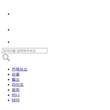
전체뉴스
피플
헬스
라이프
컬처
머니
테마