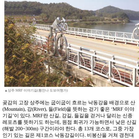
▲상주 MRF 이야기길(황안나 도보여행가)
곶감의 고장 상주에는 굽이굽이 흐르는 낙동강을 배경으로 산
(Mountain), 강(River), 들(Field)을 뜻하는 걷기 좋은 ‘MRF 이야
기길’이 있다. MRF란 산길, 강길, 들길을 걷거나 달리는 신종
레포츠를 뜻하기도 하는데, 원점 회귀가 가능하면서 낮은 산길
(해발 200~300m) 구간이라야 한다. 총 13개 코스로, 그중 가장
인기 있는 길은 제1코스 낙동강길이다. 비봉산을 거쳐 경천대