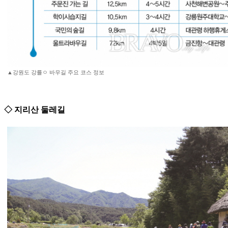
▲강원도 강를ㅇ 바우길 주요 코스 정보
◇ 지리산 둘레길