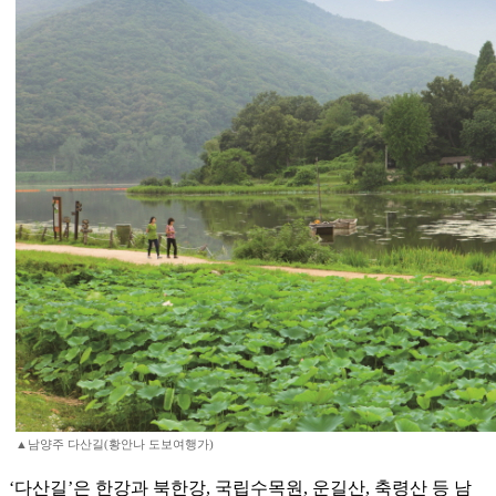
▲남양주 다산길(황안나 도보여행가)
‘다산길’은 한강과 북한강, 국립수목원, 운길산, 축령산 등 남