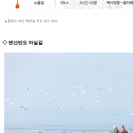
▲충청도 태안 해변길 주요 코스 정보
◇ 변산반도 마실길