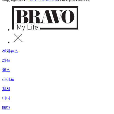
전체뉴스
피플
헬스
라이프
컬처
머니
테마