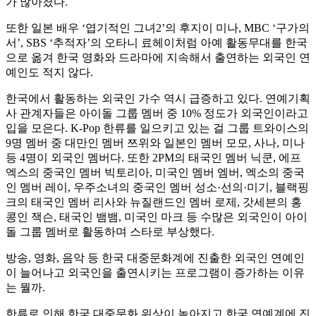
가 많아졌다.
또한 일본 배우 ‘엽기적인 그녀2’의 후지이 미나, MBC ‘구가의
서’, SBS ‘추적자’의 오타니 료헤이처럼 아예 활동무대를 한국
으로 옮겨 한국 영화와 드라마에 지속해서 출연하는 외국인 연
예인도 적지 않다.
한국에서 활동하는 외국인 가수 역시 급증하고 있다. 연예기획
사 관계자들은 아이돌 그룹 멤버 중 10% 정도가 외국인이라고
입을 모은다. K-Pop 한류를 일으키고 있는 걸 그룹 트와이스의
9명 멤버 중 대만인 멤버 쯔위와 일본인 멤버 모모, 사나, 미나
등 4명이 외국인 멤버다. 또한 2PM의 태국인 멤버 닉쿤, 에프
엑스의 중국인 멤버 빅토리아, 미국인 멤버 엠버, 엑소의 중국
인 멤버 레이, 우주소녀의 중국인 멤버 성소·선의·미기, 블랙핑
크의 태국인 멤버 리사와 뉴질랜드인 멤버 로제, 갓세븐의 홍
콩인 잭슨, 태국인 뱀뱀, 미국인 마크 등 수많은 외국인이 아이
돌 그룹 멤버로 활동하며 스타로 부상했다.
방송, 영화, 음악 등 한국 대중문화계에 진출한 외국인 연예인
이 늘어나고 외국인을 출연시키는 프로그램이 증가하는 이유
는 뭘까.
한류로 인해 한국 대중문화 위상이 높아지고 한국 연예계에 진