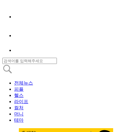
전체뉴스
피플
헬스
라이프
컬처
머니
테마