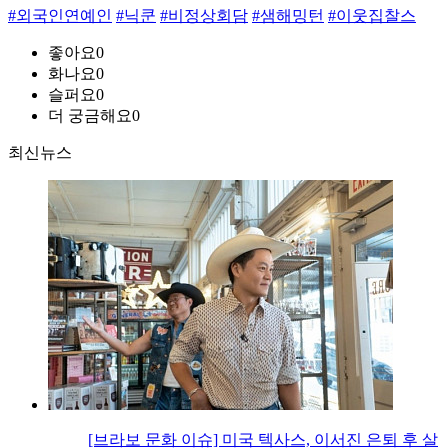
#외국인연예인
#닉쿤
#비정상회담
#샘해밍턴
#이웃집찰스
좋아요
0
화나요
0
슬퍼요
0
더 궁금해요
0
최신뉴스
[브라보 문화 이슈] 미국 텍사스, 이서진 은퇴 후 살