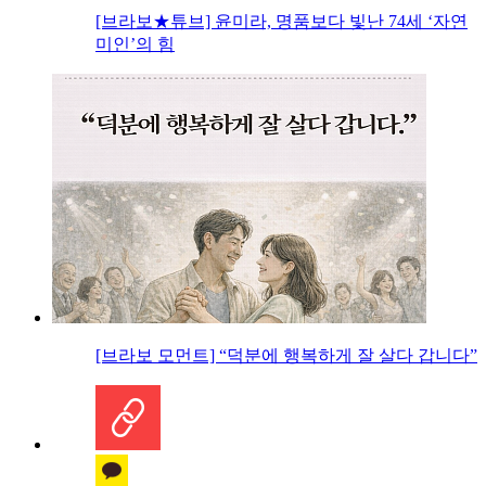
[브라보★튜브] 윤미라, 명품보다 빛난 74세 ‘자연
미인’의 힘
[브라보 모먼트] “덕분에 행복하게 잘 살다 갑니다”