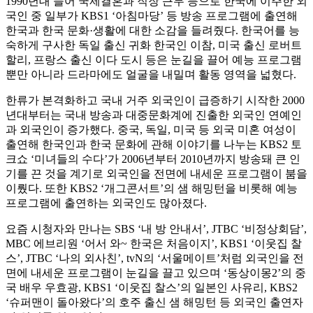
1990년대 들어 국제결혼과 직장 근무 등으로 한국에 이주한 외
국인 중 일부가 KBS1 ‘아침마당’ 등 방송 프로그램에 출연해
한국과 한국 문화·생활에 대한 소감을 들려줬다. 한국어를 능
숙하게 구사한 독일 출신 귀화 한국인 이참, 미국 출신 로버트
할리, 프랑스 출신 이다 도시 등은 눈길을 끌어 예능 프로그램
뿐만 아니라 드라마에도 얼굴을 내밀며 활동 영역을 넓혔다.
한류가 본격화하고 국내 거주 외국인이 급증하기 시작한 2000
년대부터는 국내 방송과 대중문화계에 진출한 외국인 연예인
과 외국인이 증가했다. 중국, 독일, 미국 등 외국 미혼 여성이
출연해 한국인과 한국 문화에 관해 이야기를 나누는 KBS2 토
크쇼 ‘미녀들의 수다’가 2006년부터 2010년까지 방송돼 큰 인
기를 끈 것을 계기로 외국인을 전면에 내세운 프로그램이 붐을
이뤘다. 또한 KBS2 ‘개그콘서트’의 샘 해밍턴을 비롯해 예능
프로그램에 출연하는 외국인도 많아졌다.
요즘 시청자와 만나는 SBS ‘내 방 안내서’, JTBC ‘비정상회담’,
MBC 에브리원 ‘어서 와~ 한국은 처음이지’, KBS1 ‘이웃집 찰
스’, JTBC ‘나의 외사친’, tvN의 ‘서울메이트’처럼 외국인을 전
면에 내세운 프로그램이 눈길을 끌고 있으며 ‘동상이몽2’의 중
국 배우 우효광, KBS1 ‘이웃집 찰스’의 일본인 사유리, KBS2
‘슈퍼맨이 돌아왔다’의 호주 출신 샘 해밍턴 등 외국인 출연자