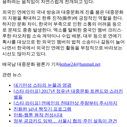
용하려는 움직임이 자연스럽게 전개되고 있다.
외국인 연예인의 국내 방송과 대중문화계 진출 붐은 대중문화
의 지평을 확대하고 한류 진작(振作)에 긍정적인 역할을 한다.
하지만 문화 차이, 한국어 부족으로 인한 소통의 어려움 등으
로 문제도 종종 발생한다. 엑소를 탈퇴한 중국인 멤버 크리스·
루한·타오처럼 소속 계약이나 수입 배분, 대우 등으로 연예기
획사를 대상으로 한 외국인 멤버의 법적 소송이나 갈등이 늘어
나면서 한국에서 외국인 연예인 활동을 부정적으로 바라보는
시선도 많아지고 있다.
배국남 대중문화 평론가 기자
knbae24@hanmail.net
관련 뉴스
대기만성 스타의 눈물과 영광
[스타 라이프] 2017년 정유년 대중문화 트렌드와 스러진
별들
[스타 라이프] 연예인의 천태만상 주량부터 주사까지
진화된 남녀 짝짓기 프로그램
만화-웹툰 원작 전성시대
정부 공급카드 임박… 서울시 협의·주민 설득이 관건