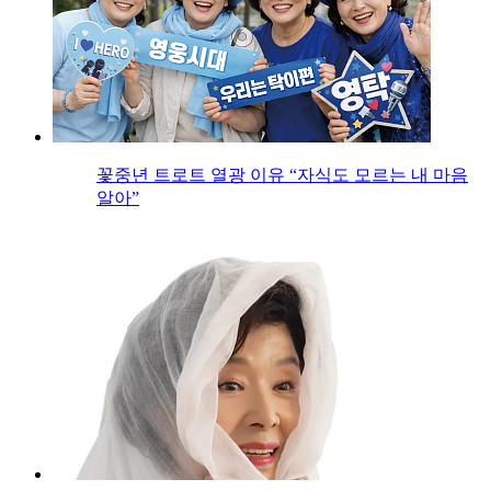
꽃중년 트로트 열광 이유 “자식도 모르는 내 마음
알아”