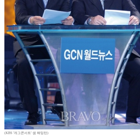
(KBS '개그콘서트' 샘 해밍턴)