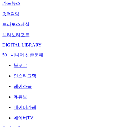
카드뉴스
컷&칼럼
브라보스페셜
브라보리포트
DIGITAL LIBRARY
50+ 시니어 신춘문예
블로그
인스타그램
페이스북
유튜브
네이버카페
네이버TV