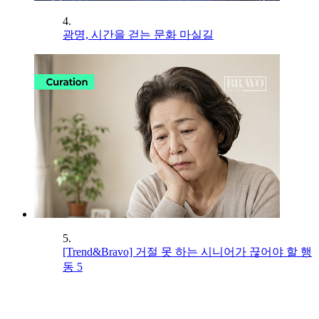
4.
광명, 시간을 걷는 문화 마실길
5.
[Trend&Bravo] 거절 못 하는 시니어가 끊어야 할 행
동 5