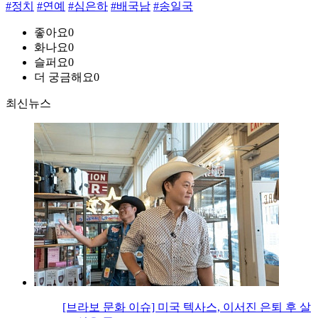
#정치
#연예
#심은하
#배국남
#송일국
좋아요
0
화나요
0
슬퍼요
0
더 궁금해요
0
최신뉴스
[브라보 문화 이슈] 미국 텍사스, 이서진 은퇴 후 살