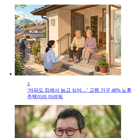
2.
‘아파도 집에서 늙고 싶어…’ 고령 가구 40% 노후
주택이라 어려워