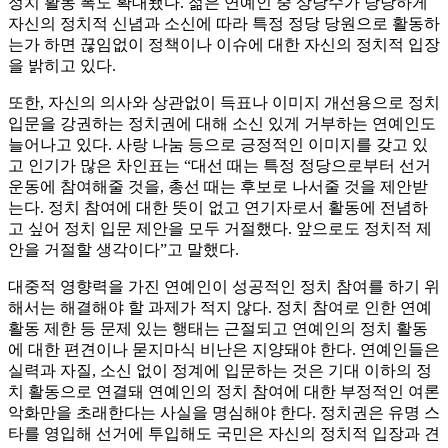
정치 활동 폭도 확대됐다. 젊은 연예인 중 상당수가 당당하게
자신의 정치적 신념과 소신에 따라 특정 정당 당원으로 활동하
는가 하면 끊임없이 정책이나 이슈에 대한 자신의 정치적 입장
을 밝히고 있다.
또한, 자신의 의사와 상관없이 득표나 이미지 개선용으로 정치
입문을 강권하는 정치권에 대해 소신 있게 거부하는 연예인도
늘어나고 있다. 사랑 나눔 등으로 긍정적인 이미지를 갖고 있
고 인기가 많은 차인표는 “대선 때는 특정 정당으로부터 선거
운동에 참여해줄 것을, 총선 때는 후보로 나서줄 것을 제안받
는다. 정치 참여에 대한 뜻이 없고 연기자로서 활동에 전념하
고 싶어 정치 입문 제안을 모두 거절했다. 앞으로도 정치적 제
안을 거절할 생각이다”고 말했다.
대중적 영향력을 가진 연예인이 성공적인 정치 참여를 하기 위
해서는 해결해야 할 과제가 적지 않다. 정치 참여로 인한 연예
활동 제한 등 문제 있는 행태는 근절되고 연예인의 정치 활동
에 대한 편견이나 묻지마식 비난은 지양돼야 한다. 연예인들은
실력과 자질, 소신 없이 정계에 입문하는 것은 기대 이하의 정
치 활동으로 연결돼 연예인의 정치 참여에 대한 부정적인 여론
악화만을 초래한다는 사실을 명심해야 한다. 정치권은 유명 스
타를 영입해 선거에 투입해도 국민은 자신의 정치적 입장과 견