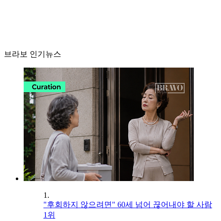
브라보 인기뉴스
1.
"후회하지 않으려면" 60세 넘어 끊어내야 할 사람
1위