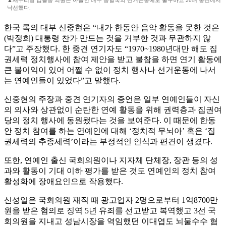
▲새누리당 김을동 의원은 아들인 배우 송일국의 선거운동에도 불구하고 20대 총선에서
낙선했다.
한국 록의 대부 신중현은 “내가 한동안 음악 활동을 못한 것은
(박정희) 대통령 찬가 만드는 것을 거부한 것과 무관하지 않
다”고 주장했다. 한 중견 연기자도 “1970~1980년대만 해도 집
권세력 정치행사에 참여 제안을 받고 불참을 하면 연기 활동에
큰 불이익이 있어 어쩔 수 없이 정치 행사나 선거운동에 나서
는 연예인들이 있었다”고 말했다.
신중현의 주장과 중견 연기자의 증언은 일부 연예인들이 자신
의 의사와 상관없이 순탄한 연예 활동을 위해 권력층과 집권여
당의 정치 행사에 동원됐다는 것을 보여준다. 이 때문에 한동
안 정치 참여를 하는 연예인에 대해 ‘정치적 무뇌아’ 혹은 ‘집
권세력의 추종세력’이라는 부정적인 인식과 편견이 생겼다.
또한, 연예인 출신 국회의원이나 지자체 단체장, 장관 등의 성
과와 활동이 기대 이하 평가를 받은 것도 연예인의 정치 참여
활성화에 장애요인으로 작용했다.
신성일은 국회의원 재직 때 광고업자 2명으로부터 1억8700만
원을 받은 혐의로 징역 5년 유죄를 선고받고 복역했고 3선 국
회의원을 지내고 성남시장을 역임했던 이대엽도 뇌물수수 혐