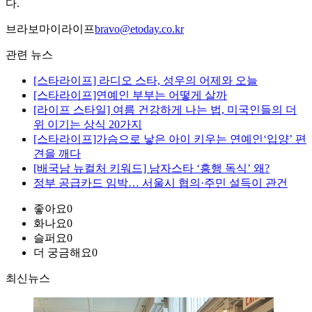
다.
브라보마이라이프
bravo@etoday.co.kr
관련 뉴스
[스타라이프] 라디오 스타, 성우의 어제와 오늘
[스타라이프]연예인 부부는 어떻게 살까
[라이프 스타일] 여름 건강하게 나는 법, 미국인들의 더
위 이기는 상식 20가지
[스타라이프]가슴으로 낳은 아이 키우는 연예인‘입양’ 편
견을 깨다
[배국남 뉴컬처 키워드] 남자스타 ‘흥행 독식’ 왜?
정부 공급카드 임박… 서울시 협의·주민 설득이 관건
좋아요
0
화나요
0
슬퍼요
0
더 궁금해요
0
최신뉴스