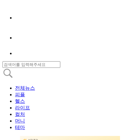
전체뉴스
피플
헬스
라이프
컬처
머니
테마