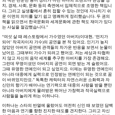
의 책은 단순한 용어 정리가 아닌 하나의 트렌드나 현상을 정
치, 경제, 사회, 문화 등의 측면에서 입체적으로 조명한 책입니
다. 그리고 실생활에서 흔히 접할 수 있는 것인데 지나치기 쉬
운 이면의 의미를 알기 쉽고 명쾌하게 정리했습니다. 두 권의
책을 읽으면서 한국문화와 세계문화에 관한 책도 재미가 있다
는 사실을 절감했습니다.”
“여섯 살 때 레스토랑에서 가수였던 아버지(이대현, ‘먼지가
되어’ 작곡자이자 가수)의 공연을 본 적 있어요. 인기가 높지
않았던 아버지 공연에 관객들의 차가운 반응을 보면서 눈물이
났어요. 그때부터 가수가 되려고 했어요. 저는 세상과 타협하
지 않고 자신의 음악 세계를 추구한 아버지를 가장 존경해요.
그런데 무명이셨던 아버지의 공연이 외면 받는 게 슬펐어요.
그때 유명한 연예인이 되고 싶었지요. 이제는 유명한 연예인이
아니라 대중에게 실력으로 인정받는 연예인이 되는 것으로 꿈
이 바뀌었지만요.” 독특한 캐릭터의 자연스러운 소화력과 자
신만의 향기가 배어나는 연기력으로 대중의 사랑을 받을 뿐만
아니라 아버지에게 물려받은 뛰어난 가창력과 작곡실력으로
사람들을 놀라게 하는 이하나다.
이하나는 스타의 반열에 올랐어도 여전히 신인 때 보였던 담백
한 마음과 연기를 향한 진지한 태도를 견지한다. 그리고 자신