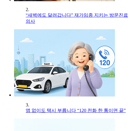
2.
“새벽에도 달려갑니다” 재가임종 지키는 방문진료
의사
3.
앱 없이도 택시 부릅니다 “120 전화 한 통이면 끝”