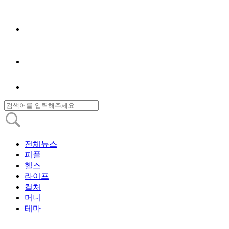
전체뉴스
피플
헬스
라이프
컬처
머니
테마