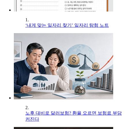
1.
‘내게 맞는 일자리 찾기’ 일자리 탐험 노트
2.
노후 대비로 달러보험? 환율 오르면 보험료 부담
커진다