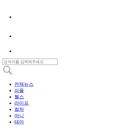
전체뉴스
피플
헬스
라이프
컬처
머니
테마