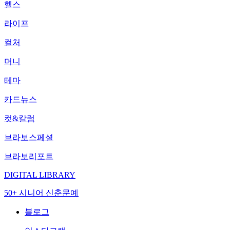
헬스
라이프
컬처
머니
테마
카드뉴스
컷&칼럼
브라보스페셜
브라보리포트
DIGITAL LIBRARY
50+ 시니어 신춘문예
블로그