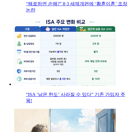
“해로하면 손해?” 8·3 세제개편에 ‘황혼이혼’ 조장
논란
“ISA ‘남은 한도’ 사라질 수 있다” 기존 가입자 주
목!