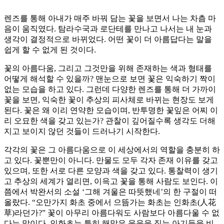
렌즈를 통해 아내가 매주 바꿔 담는 꽃을 보면서 나는 차츰 마
음이 움직였다. 탐라수국과 로단테를 만나고 나서는 내 눈과
생각이 결정적으로 바뀌었다. 어떤 꽃이 더 아름답다는 말을
쉽게 할 수 없게 된 것이다.
꽃의 아름다움, 그리고 그것만을 위해 존재하는 색과 형태를
어떻게 해석할 수 있을까? 맨눈으로 보면 꽃은 익숙하기 짝이
없는 모습을 하고 있다. 그런데 다양한 렌즈를 통해 더 가까이
꽃을 보면, 익숙한 꽃이 추상의 피사체로 바뀌는 현장도 보게
된다. 꽃은 왜 이리 연약한 모습이며, 반투명한 꽃잎은 어찌 이
리 오묘한 색을 갖고 있는가? 관찰이 깊어질수록 생각도 더해
지고 보이지 않던 것들이 드러나기 시작한다.
각각의 꽃은 그 아름다움으로 이 세상에서의 역할을 충분히 하
고 있다. 꽃뿐만이 아니다. 만물도 모두 각자 존재 이유를 갖고
있으며, 또한 서로 다른 모양과 색을 갖고 있다. 통찰력이 생기
고 추상의 세계가 열리면, 이윽고 꽃을 통해 사람도 보인다. 이
쯤에서 박완서의 소설 ‘그해 겨울은 따뜻했네’의 한 구절이 떠
올랐다. “오만가지 화초 중에서 으뜸가는 화초는 인화초(人花
草)라던가?” 꽃이 아무리 아름다워도 사람보다 아름다울 수 없
다는 말이다. 인화초는 특히 해맑은 웃음을 짓는 아기들을 비