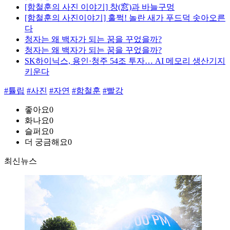
[함철훈의 사진 이야기] 창(窓)과 바늘구멍
[함철훈의 사진이야기] 훌쩍! 놀란 새가 푸드덕 솟아오른
다
청자는 왜 백자가 되는 꿈을 꾸었을까?
청자는 왜 백자가 되는 꿈을 꾸었을까?
SK하이닉스, 용인·청주 54조 투자… AI 메모리 생산기지
키운다
#튤립
#사진
#자연
#함철훈
#빨강
좋아요
0
화나요
0
슬퍼요
0
더 궁금해요
0
최신뉴스