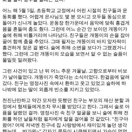
어느 해 5월 5일, 초등학교 교정에서 어린 시절의 친구들과 운
동회를 했다. 어렵게 은사님도 몇 분 모시고 모두들 동심으로
돌아가 신나게 놀았다. 운동장 한가운데서 음악에 맞춰 흥겹게
몸을 흔들며 춤도 췄다. 그런데 어느 순간 안 보이던 개똥이가
술에 취해 비틀거리며 나타났다. 친구들은 개똥이의 손을 잡아
끌어 함께 춤을 추었다. 그때 필자는 개똥이의 바지 앞자락이
흥건하게 젖은 걸 봤다. 술에 취해 소변을 보다가 그랬겠거니
했다. 그런데 그런 개똥이의 모습을 보면서 알 수 없는 슬픔이
물밀듯 밀려왔다.
그런 사건이 있고 난 뒤 어느 추운 겨울날, 고향으로부터 비보
가 날아들었다. 개똥이가 죽었다는 소식이었다. 한걸음에 달려
갔다. 친구는 영정사진 속에서 환하고 웃고 있었고 슬하에 하
나밖에 없는 딸이 외롭게 빈소를 지키고 있었다.
천진난만하고 약간 모자란 듯했던 친구는 부모의 재산 분할 과
정에서 형제들에게조차 무시를 받았다고 한다. 그래서 술로 아
픔을 달랬던 걸까. 영정사진 속 친구 얼굴을 보니 술에 취해 전
화를 하던 날들처럼 필자에게 말을 걸어올 것 같았다. “친구야
왔어? 어제 저녁엔 친구네 집 사랑방에서 재미있게 놀던 생각
했는데… 반가워~” 갑자기 콧등이 시큰해지면서 가슴이 먹먹