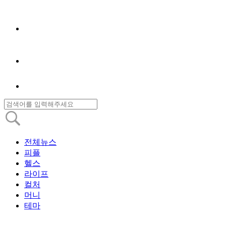
전체뉴스
피플
헬스
라이프
컬처
머니
테마