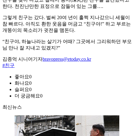
한다. 천진난만한 표정으로 잠들어 있는 그를….
그렇게 친구는 갔다. 벌써 20여 년이 훌쩍 지나갔으니 세월이
참 빠르다. 아직도 환한 웃음을 머금고 “친구야!” 하고 부르는
개똥이의 목소리가 귓전을 맴돈다.
“친구야, 하늘나라는 살기가 어때? 그곳에서 그리워하던 부모
님 만나 잘 지내고 있겠지?”
김종억 시니어기자
bravopress@etoday.co.kr
#친구
좋아요
0
화나요
0
슬퍼요
0
더 궁금해요
0
최신뉴스