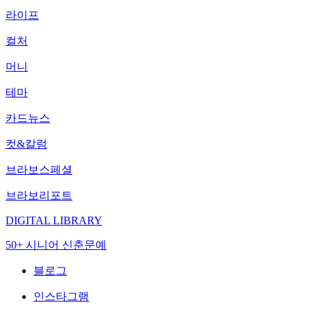
라이프
컬처
머니
테마
카드뉴스
컷&칼럼
브라보스페셜
브라보리포트
DIGITAL LIBRARY
50+ 시니어 신춘문예
블로그
인스타그램