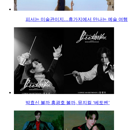
피서는 미술관이지…휴가지에서 만나는 예술 여행
박효신 볼까 홍광호 볼까, 뮤지컬 ‘베토벤’