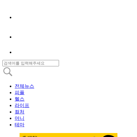
전체뉴스
피플
헬스
라이프
컬처
머니
테마