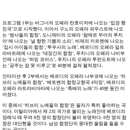
프로그램 1부는 바그너의 오페라 탄호이저에 나오는 ‘입장 행
진곡’으로 시작했다. 이어서 구노의 오페라 파우스트에 나오
는 ‘병사들의 합창’, 도니제티의 오페라 ‘람메르 무어의 루치
아‘에 나오는 ’널 향한 기쁨의 소리’, 비제의 카르멘에 나오는
‘집시 아이들의 합창’,‘투우사의 노래’, 베르디의 오페라 일트
라바트레에 나오는 ‘대장간의 합창’, 푸치니의 오페라 나비부
인에 나오는 ‘허밍 코러스’, 푸치니의 오페라 투란도트에 나오
는 ‘공주는 잠 못 이루고’로 40분에 걸쳐 펼쳐졌다.
인터미션 후 2부에서는 베르디의 오페라 나부코에 나오는 ‘히
브리 노예들의 합창’, ‘베토벤의 합창교향곡 4악장’, 베르디의
오페라 라트라비아타에 나오는 ‘축배의 노래’가 40분 동안 이
어졌다.
이 중에서 ‘히브리 노예들의 합창’은 필자가 특히 좋아하는 곡
이다. 이탈리아에서 제 2의 국가로 불리는 노래인데 베르디의
장례식 때 무려 8천 명의 합창단이 불러 유명하다. 8천 명의 합
창은 대단했을 것이다. 남성 합창단의 웅대한 울림을 들을 수
있는 곡이다.