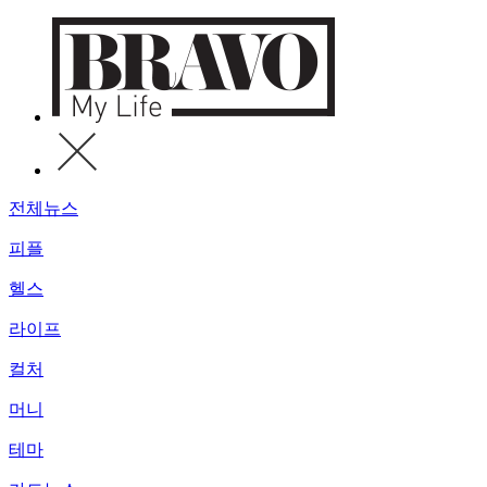
전체뉴스
피플
헬스
라이프
컬처
머니
테마