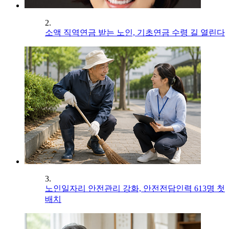
2.
소액 직역연금 받는 노인, 기초연금 수령 길 열린다
3.
노인일자리 안전관리 강화, 안전전담인력 613명 첫
배치