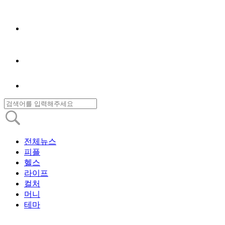
전체뉴스
피플
헬스
라이프
컬처
머니
테마