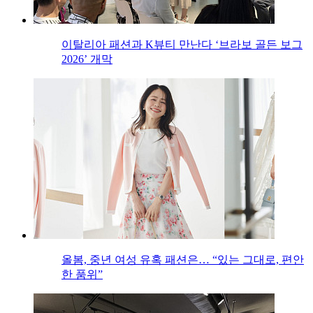
이탈리아 패션과 K뷰티 만난다 ‘브라보 골든 보그
2026’ 개막
올봄, 중년 여성 유혹 패션은… “있는 그대로, 편안
한 품위”