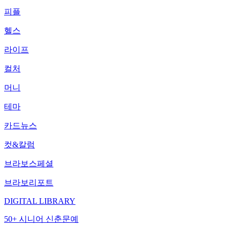
피플
헬스
라이프
컬처
머니
테마
카드뉴스
컷&칼럼
브라보스페셜
브라보리포트
DIGITAL LIBRARY
50+ 시니어 신춘문예