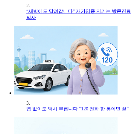
2.
“새벽에도 달려갑니다” 재가임종 지키는 방문진료
의사
3.
앱 없이도 택시 부릅니다 “120 전화 한 통이면 끝”