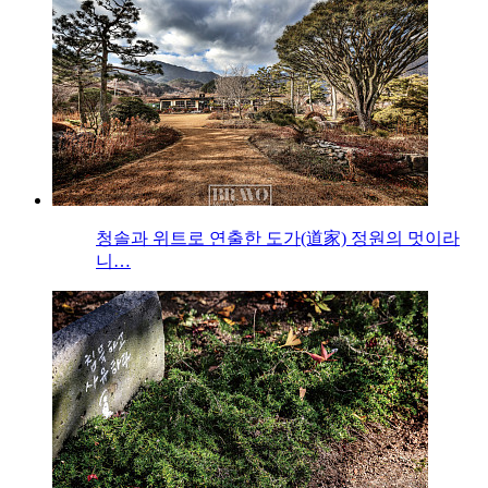
청솔과 위트로 연출한 도가(道家) 정원의 멋이라
니…