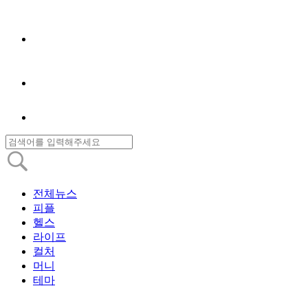
전체뉴스
피플
헬스
라이프
컬처
머니
테마