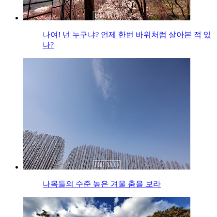
나여! 넌 누구냐? 언제 한번 바위처럼 살아본 적 있
나?
나목들의 수준 높은 겨울 춤을 보라