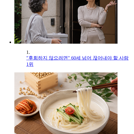
1.
"후회하지 않으려면" 60세 넘어 끊어내야 할 사람
1위