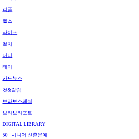
피플
헬스
라이프
컬처
머니
테마
카드뉴스
컷&칼럼
브라보스페셜
브라보리포트
DIGITAL LIBRARY
50+ 시니어 신춘문예