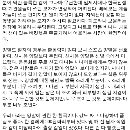
분이 역간 불룩한 캡이 그나마 무난한데 일제시대나 한국전쟁
때 기관원들이 쓰던 모자가 연상되어 꺼려진다. 베레모는 예술
가들이 쓰는 편이지만, 왠지 자신이 없다. 자외선이 강할 때는
햇빛을 가려주는 모자가 어차피 필요하다. 페도라나 보울러는
정장에 어울리니 부담된다. 그렇다고 니트로 만든 비니나 빙둘
러 챙이 있는 버킷햇은 쭈글거려서 어울리는 사람이 한정적이
다.
양말도 필자의 경우는 활동량이 많다 보니 스포츠 양말을 선호
한다. 신사용 양말보다 두껍다. 신사용 양말은 신발 속에서 미
끄럽다. 운동화를 주로 신고 다니는 시니어들에게는 맞지 않는
다. 젊은 사람들은 바지가 짧아 양말이 보이게 입지만, 시니어
들은 바지가 길어 양말이 보이지 않으니 모양보다는 실용 위주
로 신는다. 양말에 대한 불만도 발목 조리개 부분이다. 조리개
부분이 너무 조여 벗고 나면 그 부분에 자국이 생긴다. 내의까
지 그 속에 끼어 입는 날은 더 조여 와서 피부병이 생길 지경이
다. 너무 느슨한 것도 문제지만, 너무 조이는 것도 문제이다. 대
부분 너무 조인다.
우리나라는 양말에 관한 한 천국이다. 값도 싸고 다양하며 품
질도 좋다. 한 켤레에 500원짜리부터 있다. 몇 해 전 남자 직원
과 같이 이탈리아에 출장 갈일이 있었다. 다른 건 다 챙겼는데