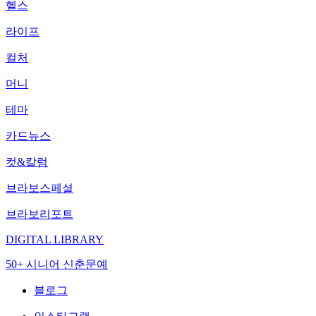
헬스
라이프
컬처
머니
테마
카드뉴스
컷&칼럼
브라보스페셜
브라보리포트
DIGITAL LIBRARY
50+ 시니어 신춘문예
블로그