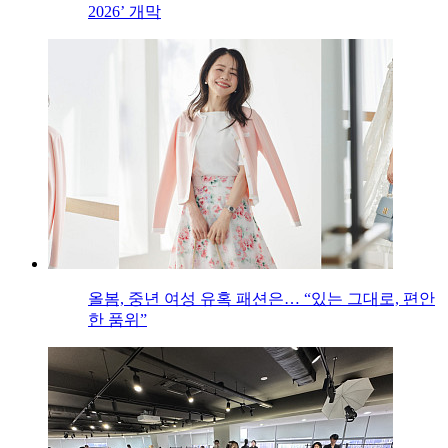
2026’ 개막
올봄, 중년 여성 유혹 패션은… “있는 그대로, 편안
한 품위”