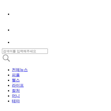
전체뉴스
피플
헬스
라이프
컬처
머니
테마