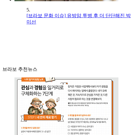
5.
[브라보 문화 이슈] 유방암 투병 후 더 단단해진 박
미선
브라보 추천뉴스