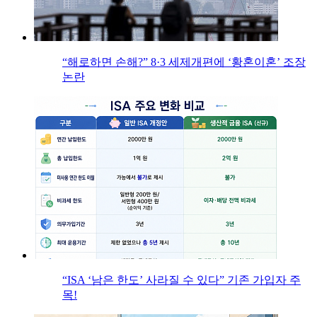
“해로하면 손해?” 8·3 세제개편에 ‘황혼이혼’ 조장
논란
“ISA ‘남은 한도’ 사라질 수 있다” 기존 가입자 주
목!