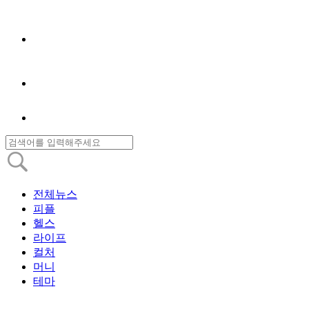
전체뉴스
피플
헬스
라이프
컬처
머니
테마