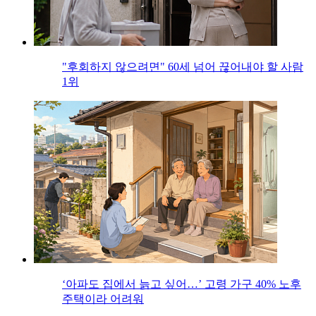
"후회하지 않으려면" 60세 넘어 끊어내야 할 사람
1위
‘아파도 집에서 늙고 싶어…’ 고령 가구 40% 노후
주택이라 어려워