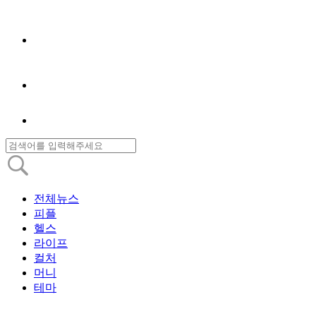
전체뉴스
피플
헬스
라이프
컬처
머니
테마