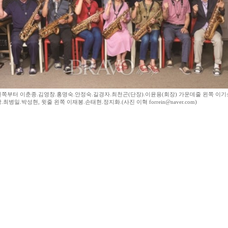
왼쪽부터 이춘종.김영창.홍명숙.안정숙.길경자.최천곤(단장).이윤용(회장) 가운데줄 왼쪽 이기
.최병일.박성현, 윗줄 왼쪽 이재봉.손태현.정지화.(사진 이혁 forrein@naver.com)