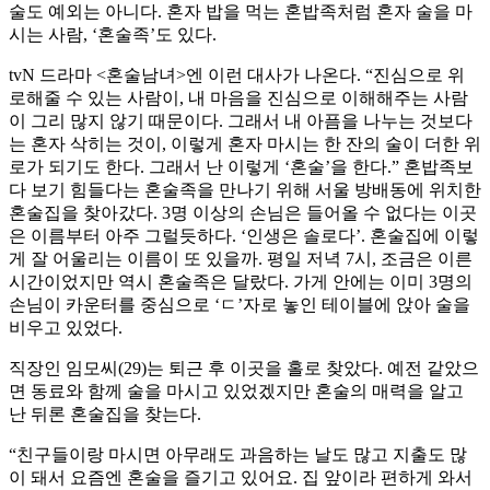
술도 예외는 아니다. 혼자 밥을 먹는 혼밥족처럼 혼자 술을 마
시는 사람, ‘혼술족’도 있다.
tvN 드라마 <혼술남녀>엔 이런 대사가 나온다. “진심으로 위
로해줄 수 있는 사람이, 내 마음을 진심으로 이해해주는 사람
이 그리 많지 않기 때문이다. 그래서 내 아픔을 나누는 것보다
는 혼자 삭히는 것이, 이렇게 혼자 마시는 한 잔의 술이 더한 위
로가 되기도 한다. 그래서 난 이렇게 ‘혼술’을 한다.” 혼밥족보
다 보기 힘들다는 혼술족을 만나기 위해 서울 방배동에 위치한
혼술집을 찾아갔다. 3명 이상의 손님은 들어올 수 없다는 이곳
은 이름부터 아주 그럴듯하다. ‘인생은 솔로다’. 혼술집에 이렇
게 잘 어울리는 이름이 또 있을까. 평일 저녁 7시, 조금은 이른
시간이었지만 역시 혼술족은 달랐다. 가게 안에는 이미 3명의
손님이 카운터를 중심으로 ‘ㄷ’자로 놓인 테이블에 앉아 술을
비우고 있었다.
직장인 임모씨(29)는 퇴근 후 이곳을 홀로 찾았다. 예전 같았으
면 동료와 함께 술을 마시고 있었겠지만 혼술의 매력을 알고
난 뒤론 혼술집을 찾는다.
“친구들이랑 마시면 아무래도 과음하는 날도 많고 지출도 많
이 돼서 요즘엔 혼술을 즐기고 있어요. 집 앞이라 편하게 와서