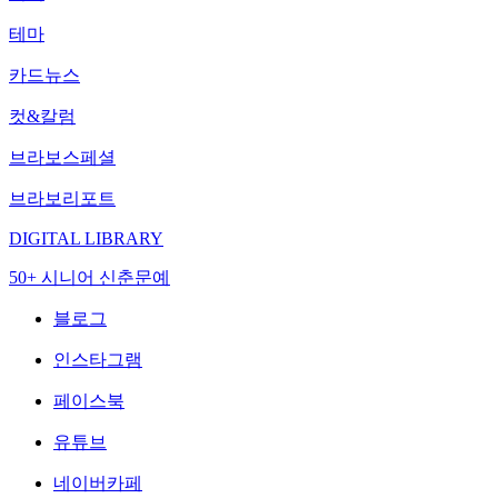
테마
카드뉴스
컷&칼럼
브라보스페셜
브라보리포트
DIGITAL LIBRARY
50+ 시니어 신춘문예
블로그
인스타그램
페이스북
유튜브
네이버카페