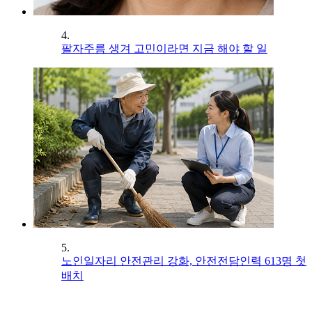
4.
팔자주름 생겨 고민이라면 지금 해야 할 일
5.
노인일자리 안전관리 강화, 안전전담인력 613명 첫
배치