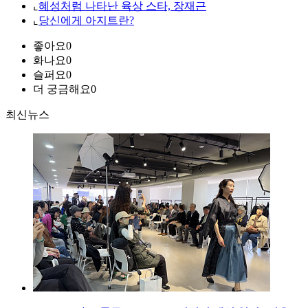
⌞
혜성처럼 나타난 육상 스타, 장재근
⌞
당신에게 아지트란?
좋아요
0
화나요
0
슬퍼요
0
더 궁금해요
0
최신뉴스