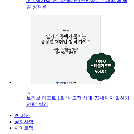
초고령사회 ‘제1차 국가인구전략 기본계획’에 담
길 정책은
5.
브라보 리포트 1호 ‘사오정 시대, 73세까지 일하기
전략’ 발간
PC버전
공지사항
사이트맵