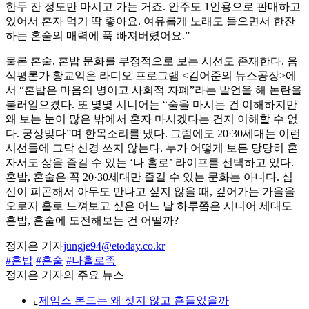
한두 잔 정도만 마시고 가는 거죠. 안주도 1인용으로 판매하고
있어서 혼자 먹기 딱 좋아요. 여유롭게 노래도 들으면서 한잔
하는 혼술의 매력에 푹 빠져버렸어요.”
물론 혼술, 혼밥 문화를 부정적으로 보는 시선도 존재한다. 음
식평론가 황교익은 라디오 프로그램 <김어준의 뉴스공장>에
서 “혼밥은 마음의 병이고 사회적 자폐”라는 발언을 해 논란을
불러일으켰다. 또 몇몇 시니어는 “술을 마시는 건 이해하지만
왜 보는 눈이 많은 밖에서 혼자 마시겠다는 건지 이해할 수 없
다. 궁상맞다”며 한목소리를 냈다. 그럼에도 20·30세대는 이런
시선들에 그닥 신경 쓰지 않는다. 누가 어떻게 보든 당당히 혼
자서도 삶을 즐길 수 있는 ‘나 홀로’ 라이프를 선택하고 있다.
혼밥, 혼술은 꼭 20·30세대만 즐길 수 있는 문화는 아니다. 심
신이 피곤해서 아무도 만나고 싶지 않을 때, 깊어가는 가을을
오로지 홀로 느껴보고 싶은 어느 날 하루쯤은 시니어 세대도
혼밥, 혼술에 도전해보는 건 어떨까?
정지은 기자
jungje94@etoday.co.kr
#혼밥
#혼술
#나홀로족
정지은 기자의 주요 뉴스
⌞
제임스 본드는 왜 젓지 않고 흔들었을까