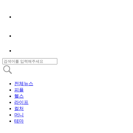
전체뉴스
피플
헬스
라이프
컬처
머니
테마