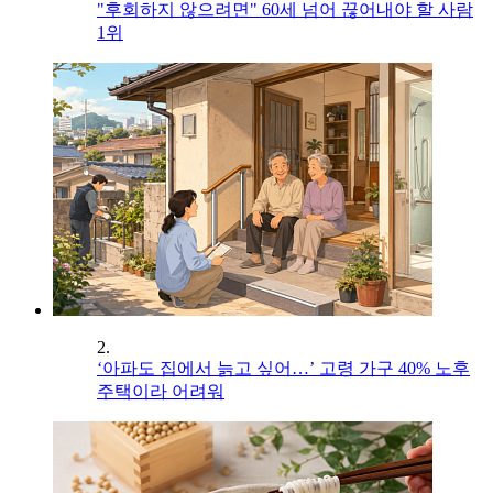
"후회하지 않으려면" 60세 넘어 끊어내야 할 사람
1위
2.
‘아파도 집에서 늙고 싶어…’ 고령 가구 40% 노후
주택이라 어려워