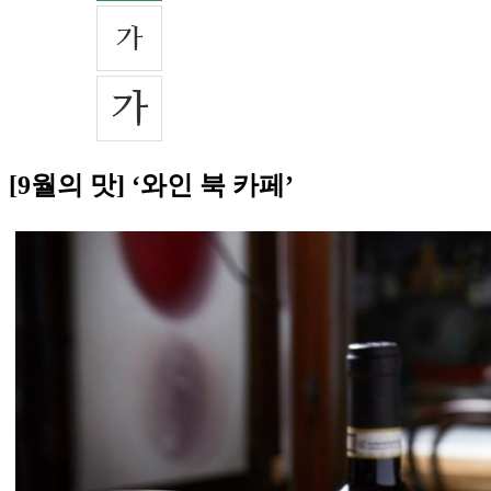
[9월의 맛] ‘와인 북 카페’