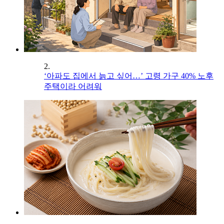
2.
‘아파도 집에서 늙고 싶어…’ 고령 가구 40% 노후
주택이라 어려워