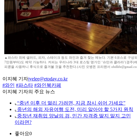
▲파스타 외에 샐러드, 피자, 스테이크 등도 와인과 즐겨 찾는 메뉴다. 기본 6코스로 구성
7만원부터)도 예약 가능하다. 커피는 우리나라 3대 로스팅 명가인 ‘슈만과 클라라’(경주)
피콩을 사용하니 후식으로 즐겨볼 것을 추천한다.(사진 오병돈 프리랜서 obdlife@gmail.co
이지혜 기자
jyelee@etoday.co.kr
#와인
#파스타
#와인북카페
이지혜 기자의 주요 뉴스
⌞
“중년 이후 더 멀리 가려면, 지금 잠시 쉬어 가세요”
⌞
중년의 해외 자유여행 도전, 미리 알아야 할 5가지 원칙
⌞
중장년 재취업 양날의 검, 민간 자격증 딸지 말지 고민
이라면?
좋아요
0