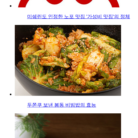
미쉐린도 인정한 노포 맛집 '가성비 맛집'의 정체
두쫀쿠 보낸 봄동 비빔밥의 효능