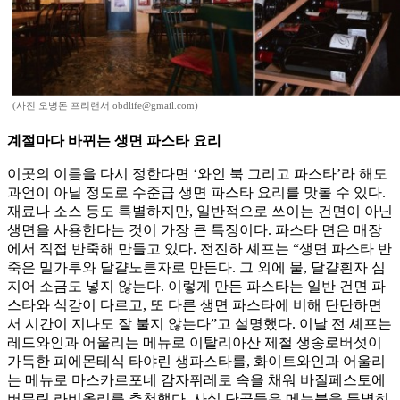
(사진 오병돈 프리랜서 obdlife@gmail.com)
계절마다 바뀌는 생면 파스타 요리
이곳의 이름을 다시 정한다면 ‘와인 북 그리고 파스타’라 해도
과언이 아닐 정도로 수준급 생면 파스타 요리를 맛볼 수 있다.
재료나 소스 등도 특별하지만, 일반적으로 쓰이는 건면이 아닌
생면을 사용한다는 것이 가장 큰 특징이다. 파스타 면은 매장
에서 직접 반죽해 만들고 있다. 전진하 셰프는 “생면 파스타 반
죽은 밀가루와 달걀노른자로 만든다. 그 외에 물, 달걀흰자 심
지어 소금도 넣지 않는다. 이렇게 만든 파스타는 일반 건면 파
스타와 식감이 다르고, 또 다른 생면 파스타에 비해 단단하면
서 시간이 지나도 잘 불지 않는다”고 설명했다. 이날 전 셰프는
레드와인과 어울리는 메뉴로 이탈리아산 제철 생송로버섯이
가득한 피에몬테식 타야린 생파스타를, 화이트와인과 어울리
는 메뉴로 마스카르포네 감자퓌레로 속을 채워 바질페스토에
버무린 라비올리를 추천했다. 사실 단골들은 메뉴북을 특별히