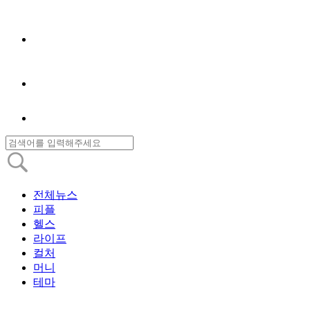
전체뉴스
피플
헬스
라이프
컬처
머니
테마