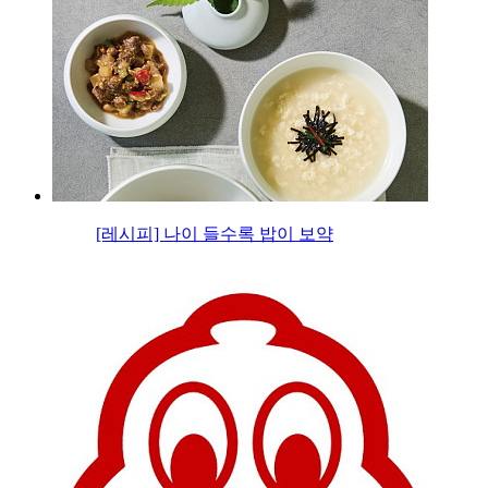
[레시피] 나이 들수록 밥이 보약