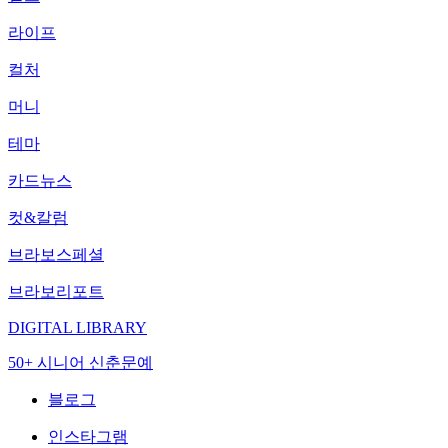
라이프
컬처
머니
테마
카드뉴스
컷&칼럼
브라보스페셜
브라보리포트
DIGITAL LIBRARY
50+ 시니어 신춘문예
블로그
인스타그램