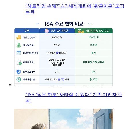
“해로하면 손해?” 8·3 세제개편에 ‘황혼이혼’ 조장
논란
“ISA ‘남은 한도’ 사라질 수 있다” 기존 가입자 주
목!