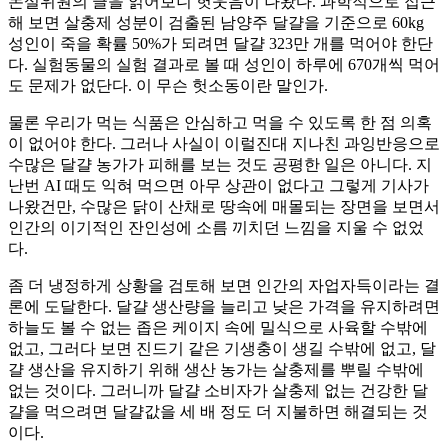
논설위원의 글을 읽어보니 헛웃음이 나왔다. 과학적으로 접근
해 보면 살충제 성분이 검출된 남양주 달걀을 기준으로 60kg
성인이 죽을 확률 50%가 되려면 달걀 323만 개를 먹어야 한단
다. 실험동물의 실험 결과로 볼 때 성인이 하루에 670개씩 먹어
도 문제가 없단다. 이 무슨 헛소동이란 말인가.
물론 우리가 먹는 식품은 안심하고 먹을 수 있도록 한 점 의혹
이 없어야 한다. 그러나 사실이 이럴진대 지나친 과잉반응으로
수많은 달걀 농가가 피해를 보는 것도 공평한 일은 아니다. 지
난번 AI 때도 익혀 먹으면 아무 상관이 없다고 그렇게 기사가
나왔건만, 수많은 닭이 산채로 땅속에 매몰되는 장면을 보면서
인간의 이기적인 잔인성에 소름 끼치던 느낌을 지울 수 없었
다.
좀 더 냉정하게 상황을 검토해 보면 인간의 자업자득이라는 결
론에 도달한다. 달걀 생산량을 늘리고 낮은 가격을 유지하려면
하늘도 볼 수 없는 좁은 케이지 속에 밀식으로 사육할 수밖에
없고, 그러다 보면 진드기 같은 기생충이 생길 수밖에 없고, 달
걀 생산을 유지하기 위해 생산 농가는 살충제를 뿌릴 수밖에
없는 것이다. 그러니까 달걀 소비자가 살충제 없는 건강한 달
걀을 먹으려면 달걀값을 세 배 정도 더 지불하면 해결되는 것
이다.