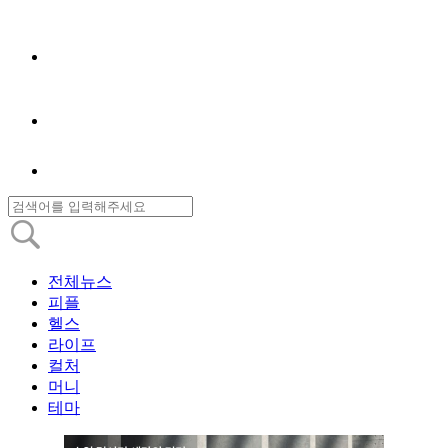
전체뉴스
피플
헬스
라이프
컬처
머니
테마