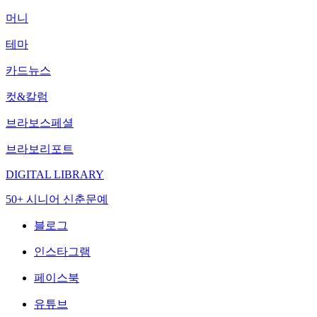
머니
테마
카드뉴스
컷&칼럼
브라보스페셜
브라보리포트
DIGITAL LIBRARY
50+ 시니어 신춘문예
블로그
인스타그램
페이스북
유튜브