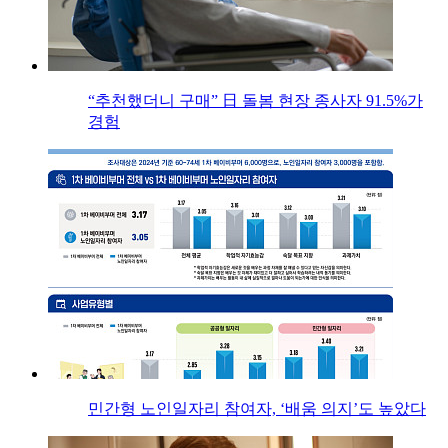
“추천했더니 구매” 日 돌봄 현장 종사자 91.5%가
경험
민간형 노인일자리 참여자, ‘배움 의지’도 높았다