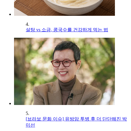
4.
설탕 vs 소금, 콩국수를 건강하게 먹는 법
5.
[브라보 문화 이슈] 유방암 투병 후 더 단단해진 박
미선