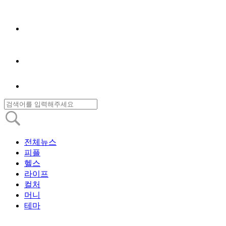
전체뉴스
피플
헬스
라이프
컬처
머니
테마