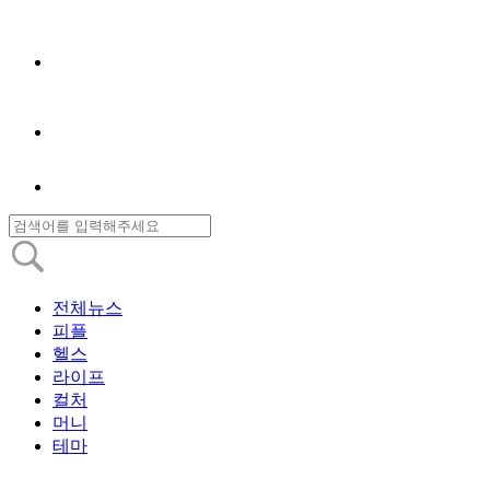
전체뉴스
피플
헬스
라이프
컬처
머니
테마