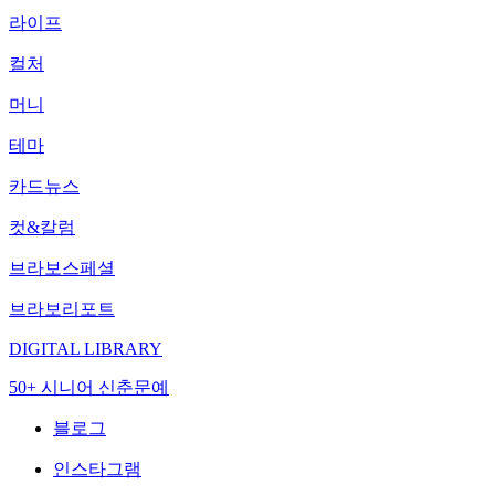
라이프
컬처
머니
테마
카드뉴스
컷&칼럼
브라보스페셜
브라보리포트
DIGITAL LIBRARY
50+ 시니어 신춘문예
블로그
인스타그램