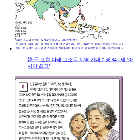
韓·日 포함 아태 고소득 지역 기대수명 84.1세 ‘아
시아 최고’