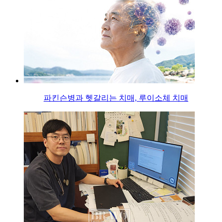
파킨슨병과 헷갈리는 치매, 루이소체 치매