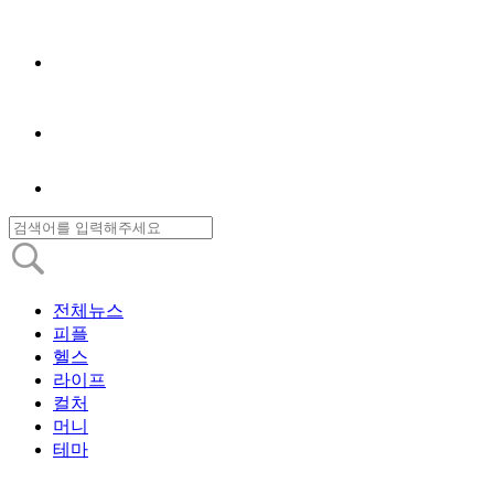
전체뉴스
피플
헬스
라이프
컬처
머니
테마