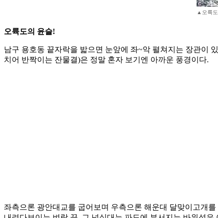
▲오륙도
오륙도의 윤슬!
남구 용호동 끝자락을 밟으면 눈앞에 좌~악 펼쳐지는 장관이 있
치어 반짝이는 잔물결)은 정말 혼자 보기엔 아까운 풍경이다.
좌측으론 광안대교를 굽어보며 우측으론 해운대 달맞이고개를 조망
내려다보이는 벼랑 끝, 그 넘실대는 파도에 부서지는 바위섬은 