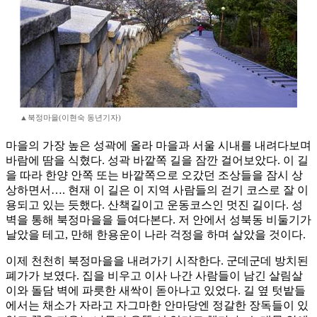
▲북정마을(이현숙 동년기자)
마을의 가장 높은 성곽에 올라 마을과 서울 시내를 내려다보며
바람에 땀을 식혔다. 성곽 바깥쪽 길을 잠깐 걸어보았다. 이 길
을 따라 한양 안쪽 또는 바깥쪽으로 오갔던 조상들을 잠시 상
상하면서…. 현재 이 길은 이 지역 사람들의 걷기 코스로 잘 이
용되고 있는 듯했다. 산책길이고 운동코스인 멋진 길이다. 성
벽을 통해 북정마을을 들여다본다. 저 안에서 성북동 비둘기가
날았을 테고, 만해 한용운이 나라 걱정을 하며 살았을 것이다.
이제 천천히 북정마을을 내려가기 시작한다. 군데군데 방치된
폐가가 보였다. 집을 비우고 이사 나간 사람들이 남긴 살림살
이와 돌담 벽에 파릇한 새싹이 돋아나고 있었다. 길 옆 텃밭들
에서는 채소가 자라고 자그마한 안마당엔 정갈한 장독들이 있