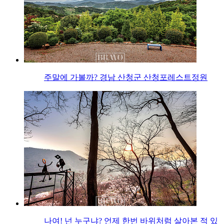
주말에 가볼까? 경남 산청군 산청포레스트정원
나여! 넌 누구냐? 언제 한번 바위처럼 살아본 적 있