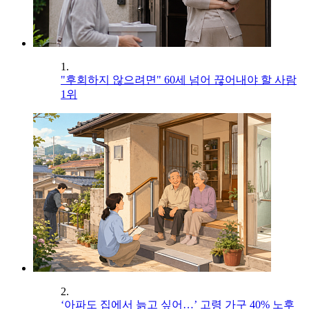
1.
"후회하지 않으려면" 60세 넘어 끊어내야 할 사람
1위
2.
‘아파도 집에서 늙고 싶어…’ 고령 가구 40% 노후