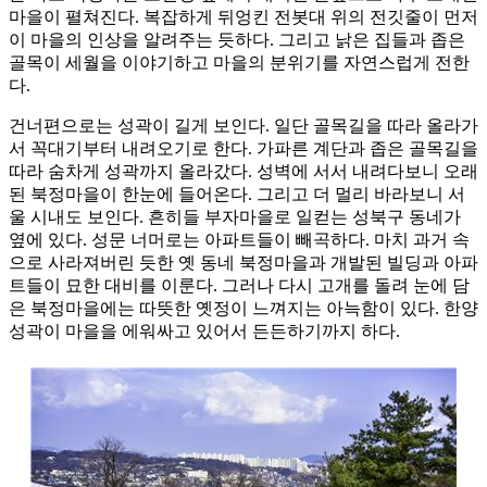
마을이 펼쳐진다. 복잡하게 뒤엉킨 전봇대 위의 전깃줄이 먼저
이 마을의 인상을 알려주는 듯하다. 그리고 낡은 집들과 좁은
골목이 세월을 이야기하고 마을의 분위기를 자연스럽게 전한
다.
건너편으로는 성곽이 길게 보인다. 일단 골목길을 따라 올라가
서 꼭대기부터 내려오기로 한다. 가파른 계단과 좁은 골목길을
따라 숨차게 성곽까지 올라갔다. 성벽에 서서 내려다보니 오래
된 북정마을이 한눈에 들어온다. 그리고 더 멀리 바라보니 서
울 시내도 보인다. 흔히들 부자마을로 일컫는 성북구 동네가
옆에 있다. 성문 너머로는 아파트들이 빼곡하다. 마치 과거 속
으로 사라져버린 듯한 옛 동네 북정마을과 개발된 빌딩과 아파
트들이 묘한 대비를 이룬다. 그러나 다시 고개를 돌려 눈에 담
은 북정마을에는 따뜻한 옛정이 느껴지는 아늑함이 있다. 한양
성곽이 마을을 에워싸고 있어서 든든하기까지 하다.