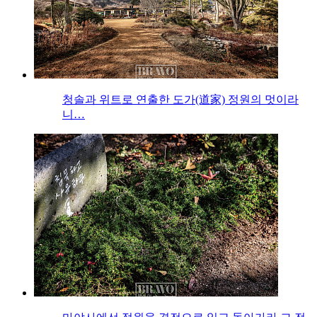
청솔과 위트로 연출한 도가(道家) 정원의 멋이라
니…