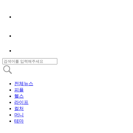
전체뉴스
피플
헬스
라이프
컬처
머니
테마