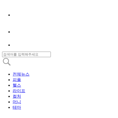
전체뉴스
피플
헬스
라이프
컬처
머니
테마