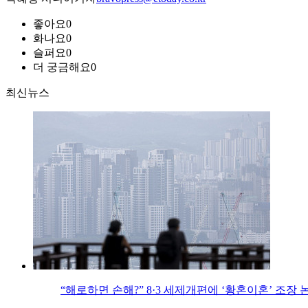
좋아요
0
화나요
0
슬퍼요
0
더 궁금해요
0
최신뉴스
“해로하면 손해?” 8·3 세제개편에 ‘황혼이혼’ 조장 