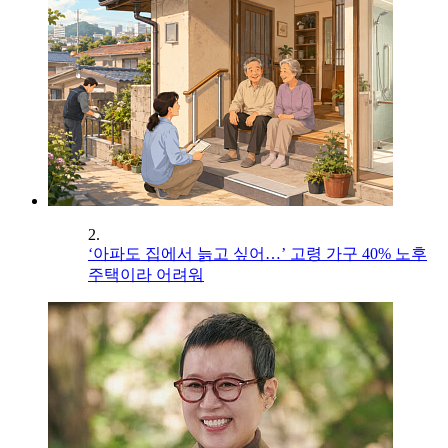
2.
‘아파도 집에서 늙고 싶어…’ 고령 가구 40% 노후
주택이라 어려워