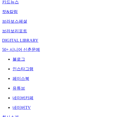
카드뉴스
컷&칼럼
브라보스페셜
브라보리포트
DIGITAL LIBRARY
50+ 시니어 신춘문예
블로그
인스타그램
페이스북
유튜브
네이버카페
네이버TV