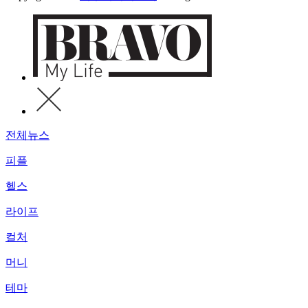
전체뉴스
피플
헬스
라이프
컬처
머니
테마