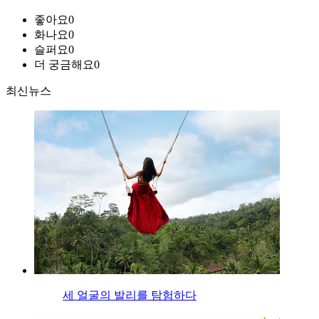
좋아요
0
화나요
0
슬퍼요
0
더 궁금해요
0
최신뉴스
세 얼굴의 발리를 탐험하다