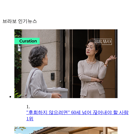
브라보 인기뉴스
1.
"후회하지 않으려면" 60세 넘어 끊어내야 할 사람
1위