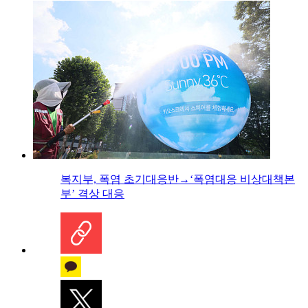
복지부, 폭염 초기대응반→‘폭염대응 비상대책본
부’ 격상 대응