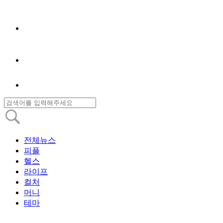
전체뉴스
피플
헬스
라이프
컬처
머니
테마