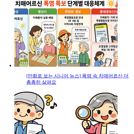
[만화로 보는 시니어 뉴스] 폭염 속 치매어르신 더
촘촘히 살펴요