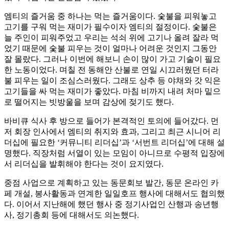
엠티의 즐거움 중 하나는 먹는 즐거움이다. 숯불을 피워놓고
고기를 구워 먹는 재미가 필수이자 엠티의 절정이다. 숯불은
늘 주인이 피워주었고 우리는 석쇠 위에 고기나 올려 잘라 먹
었기 때문에 숯불 피우는 것이 얼마나 어려운 것인지 그동안
잘 몰랐다. 그러나 이번에 해보니 손이 많이 가고 기술이 필요
한 노동이었다. 며칠 전 동해안 산불로 연일 시끄러웠던 터라
불 피우는 일이 조심스러웠다. 그래도 상추 등 야채와 갓 익은
고기들을 싸 먹는 재미가 좋았다. 마침 비까지 내려 처마 밑으
로 떨어지는 빗방울을 보며 감상에 젖기도 했다.
바비큐 식사 후 방으로 들어가 본격적인 토의에 들어갔다. 먼
저 회장 인사에서 엠티의 취지와 효과, 그리고 최근 시니어 리
더십에 필요한 ‘커뮤니티 리더십’과 ‘서번트 리더십’에 대해 설
명했다. 직장처럼 서열이 있는 모임이 아니므로 수평적 입장에
서 리더십을 발휘해야 한다는 것이 요지였다.
중점 사업으로 계획하고 있는 동문회보 발간, 동문 온라인 카
페 개설, 봉사활동과 연계한 일일호프 행사에 대해서도 협의했
다. 이어서 지난해에 했던 행사 중 정기사업인 산행과 송년행
사, 정기총회 등에 대해서도 의논했다.