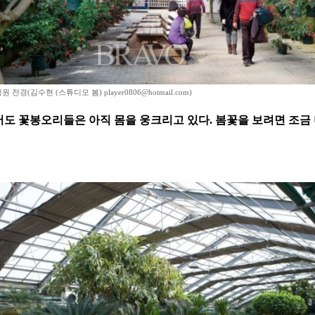
 전경(김수현 (스튜디오 봄) player0806@hotmail.com)
이어도 꽃봉오리들은 아직 몸을 웅크리고 있다. 봄꽃을 보려면 조