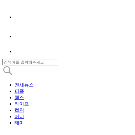
전체뉴스
피플
헬스
라이프
컬처
머니
테마