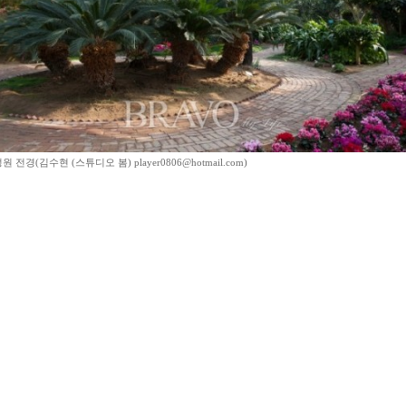
 전경(김수현 (스튜디오 봄) player0806@hotmail.com)