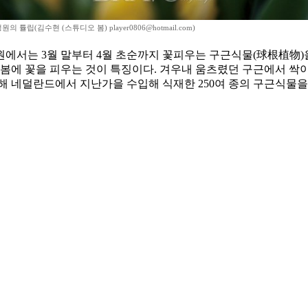
의 튤립(김수현 (스튜디오 봄) player0806@hotmail.com)
원에서는 3월 말부터 4월 초순까지 꽃피우는 구근식물(球根植物)
 봄에 꽃을 피우는 것이 특징이다. 겨우내 움츠렸던 구근에서 싹
비롯해 네덜란드에서 지난가을 수입해 식재한 250여 종의 구근식물을