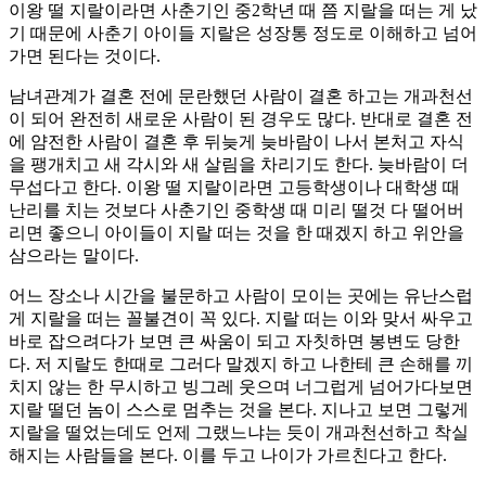
이왕 떨 지랄이라면 사춘기인 중2학년 때 쯤 지랄을 떠는 게 났
기 때문에 사춘기 아이들 지랄은 성장통 정도로 이해하고 넘어
가면 된다는 것이다.
남녀관계가 결혼 전에 문란했던 사람이 결혼 하고는 개과천선
이 되어 완전히 새로운 사람이 된 경우도 많다. 반대로 결혼 전
에 얌전한 사람이 결혼 후 뒤늦게 늦바람이 나서 본처고 자식
을 팽개치고 새 각시와 새 살림을 차리기도 한다. 늦바람이 더
무섭다고 한다. 이왕 떨 지랄이라면 고등학생이나 대학생 때
난리를 치는 것보다 사춘기인 중학생 때 미리 떨것 다 떨어버
리면 좋으니 아이들이 지랄 떠는 것을 한 때겠지 하고 위안을
삼으라는 말이다.
어느 장소나 시간을 불문하고 사람이 모이는 곳에는 유난스럽
게 지랄을 떠는 꼴불견이 꼭 있다. 지랄 떠는 이와 맞서 싸우고
바로 잡으려다가 보면 큰 싸움이 되고 자칫하면 봉변도 당한
다. 저 지랄도 한때로 그러다 말겠지 하고 나한테 큰 손해를 끼
치지 않는 한 무시하고 빙그레 웃으며 너그럽게 넘어가다보면
지랄 떨던 놈이 스스로 멈추는 것을 본다. 지나고 보면 그렇게
지랄을 떨었는데도 언제 그랬느냐는 듯이 개과천선하고 착실
해지는 사람들을 본다. 이를 두고 나이가 가르친다고 한다.