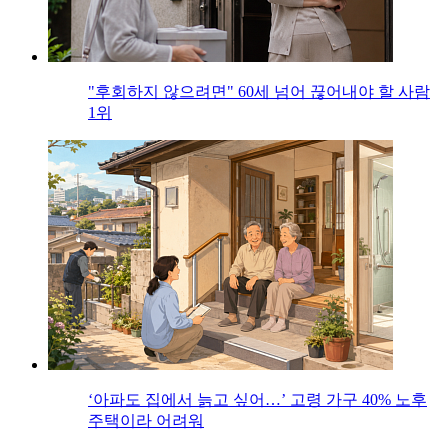
"후회하지 않으려면" 60세 넘어 끊어내야 할 사람
1위
‘아파도 집에서 늙고 싶어…’ 고령 가구 40% 노후
주택이라 어려워