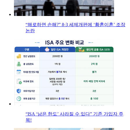
“해로하면 손해?” 8·3 세제개편에 ‘황혼이혼’ 조장
논란
“ISA ‘남은 한도’ 사라질 수 있다” 기존 가입자 주
목!