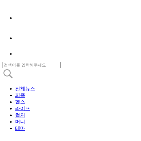
전체뉴스
피플
헬스
라이프
컬처
머니
테마