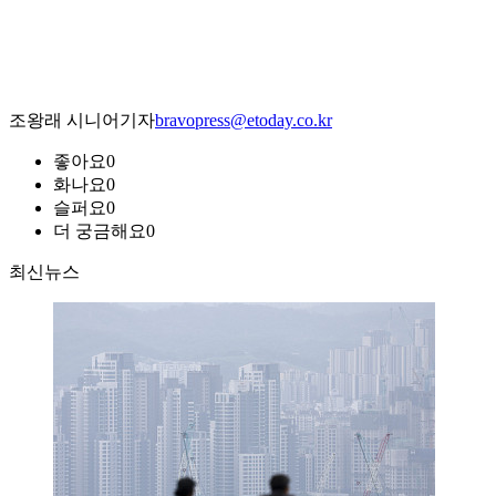
조왕래 시니어기자
bravopress@etoday.co.kr
좋아요
0
화나요
0
슬퍼요
0
더 궁금해요
0
최신뉴스