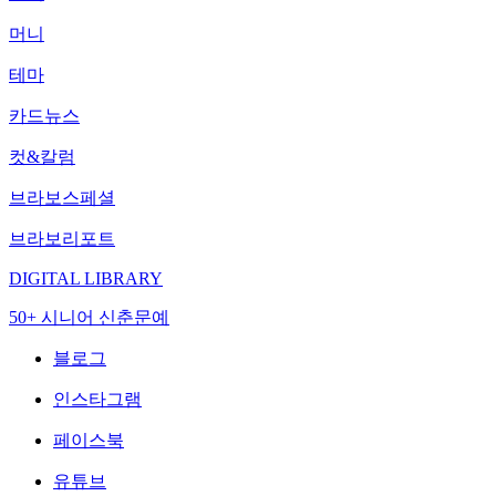
머니
테마
카드뉴스
컷&칼럼
브라보스페셜
브라보리포트
DIGITAL LIBRARY
50+ 시니어 신춘문예
블로그
인스타그램
페이스북
유튜브