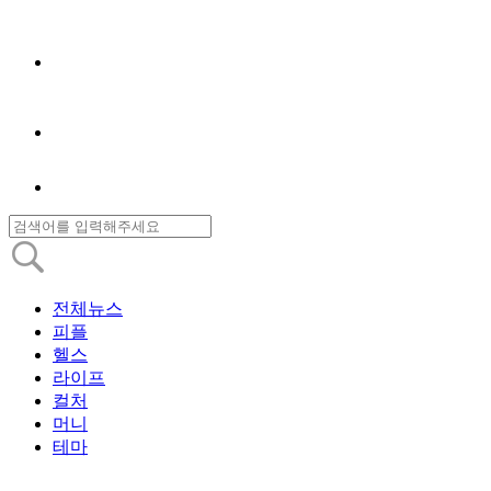
전체뉴스
피플
헬스
라이프
컬처
머니
테마