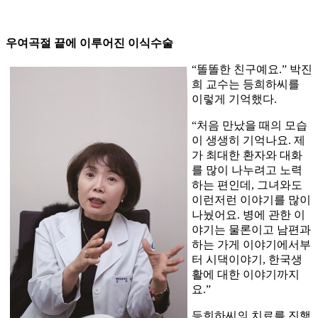
우여곡절 끝에 이루어진 이식수술
“똘똘한 친구예요.” 박진
희 교수는 등희하씨를
이렇게 기억했다.
“처음 만났을 때의 모습
이 생생히 기억나요. 제
가 최대한 환자와 대화
를 많이 나누려고 노력
하는 편인데, 그녀와도
이런저런 이야기를 많이
나눴어요. 병에 관한 이
야기는 물론이고 남편과
하는 가게 이야기에서부
터 시댁이야기, 한국생
활에 대한 이야기까지
요.”
등희하씨의 치료를 진행