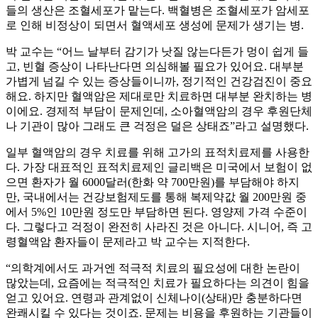
들의 생산은 조혈세포가 맡는다. 백혈병은 조혈세포가 암세포
로 인해 비정상이 되면서 혈액세포 생성에 문제가 생기는 병.
박 교수는 “어느 날부터 감기가 낫질 않는다든가 멍이 쉽게 들
고, 빈혈 증상이 나타난다면 의심해볼 필요가 있어요. 대부분
가볍게 넘길 수 있는 증상들이니까, 정기적인 건강검진이 중요
해요. 하지만 혈액암은 제대로만 치료하면 대부분 완치하는 병
이에요. 경제적 부담이 문제인데, 소아혈액암의 경우 후원단체
나 기관이 많아 그래도 큰 걱정은 덜은 상태죠”라고 설명했다.
일부 혈액암의 경우 치료를 위해 고가의 표적치료제를 사용한
다. 가장 대표적인 표적치료제인 글리백은 미국에서 보험이 없
으면 환자가 월 6000달러(한화 약 700만원)를 부담해야 하지
만, 국내에서는 건강보험제도를 통해 복제약값 월 200만원 중
에서 5%인 10만원 정도만 부담하면 된다. 영양제 가격 수준이
다. 그렇다고 걱정이 완전히 사라진 것은 아니다. 시니어, 즉 고
령혈액암 환자들이 문제라고 박 교수는 지적한다.
“의학계에서도 과거엔 적극적 치료의 필요성에 대한 논란이
많았는데, 요즘에는 적극적인 치료가 필요하다는 의견이 힘을
얻고 있어요. 연령과 관계없이 신체나이(상태)만 충분하다면
완쾌시킬 수 있다는 것이죠. 문제는 비용을 후원하는 기관들이