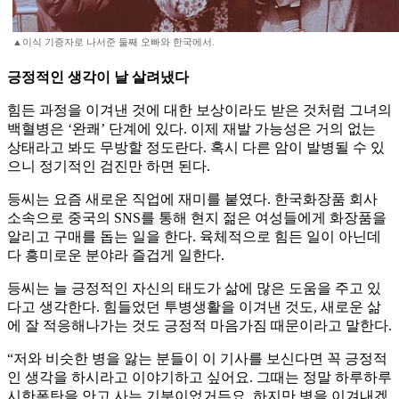
▲이식 기증자로 나서준 둘째 오빠와 한국에서.
긍정적인 생각이 날 살려냈다
힘든 과정을 이겨낸 것에 대한 보상이라도 받은 것처럼 그녀의
백혈병은 ‘완쾌’ 단계에 있다. 이제 재발 가능성은 거의 없는
상태라고 봐도 무방할 정도란다. 혹시 다른 암이 발병될 수 있
으니 정기적인 검진만 하면 된다.
등씨는 요즘 새로운 직업에 재미를 붙였다. 한국화장품 회사
소속으로 중국의 SNS를 통해 현지 젊은 여성들에게 화장품을
알리고 구매를 돕는 일을 한다. 육체적으로 힘든 일이 아닌데
다 흥미로운 분야라 즐겁게 일한다.
등씨는 늘 긍정적인 자신의 태도가 삶에 많은 도움을 주고 있
다고 생각한다. 힘들었던 투병생활을 이겨낸 것도, 새로운 삶
에 잘 적응해나가는 것도 긍정적 마음가짐 때문이라고 말한다.
“저와 비슷한 병을 앓는 분들이 이 기사를 보신다면 꼭 긍정적
인 생각을 하시라고 이야기하고 싶어요. 그때는 정말 하루하루
시한폭탄을 안고 사는 기분이었거든요. 하지만 병을 이겨내겠