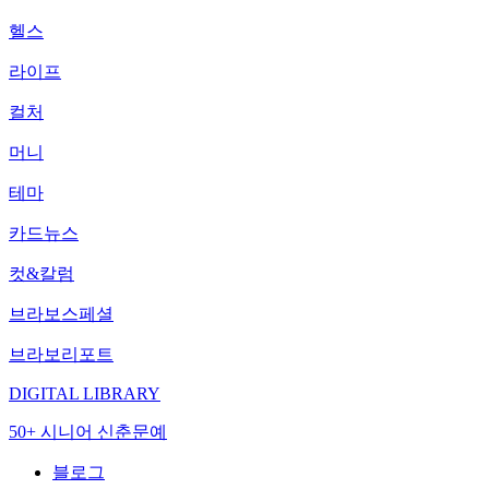
헬스
라이프
컬처
머니
테마
카드뉴스
컷&칼럼
브라보스페셜
브라보리포트
DIGITAL LIBRARY
50+ 시니어 신춘문예
블로그