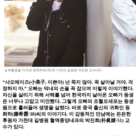
▲백혈병을 이겨낸 등희하씨(좌)와 가천대 길병원 박진희 교수(우).
“샤오메이즈(小美子, 이쁜아) 넌 죽지 않아. 꼭 살아날 거야. 걱
정하지 마.” 오빠는 막내의 손을 꼭 잡으며 이렇게 이야기했다.
자신을 살리기 위해 서해를 넘어 한국까지 날아온 오빠가 동생
은 너무나 고맙고 미안했다. 그렇게 오빠의 조혈모세포는 동생
몸으로 흘러들어 생명을 살렸다. 바로 중국 출신의 귀화인 등
희하(滕希霞·38)씨의 이야기다. 이 감동적인 만남에는 든든한
후원자 가천대 길병원 혈액종양내과의 박진희(朴眞嬉·51) 교
수가 있다.