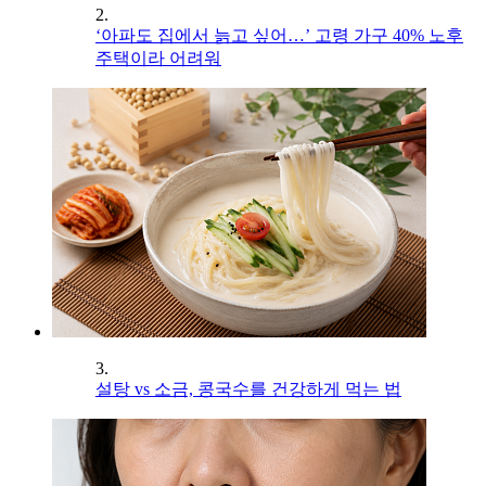
2.
‘아파도 집에서 늙고 싶어…’ 고령 가구 40% 노후
주택이라 어려워
3.
설탕 vs 소금, 콩국수를 건강하게 먹는 법