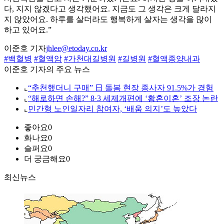
다, 지지 않겠다고 생각했어요. 지금도 그 생각은 크게 달라지
지 않았어요. 하루를 살더라도 행복하게 살자는 생각을 많이
하고 있어요.”
이준호 기자
jhlee@etoday.co.kr
#백혈병
#혈액암
#가천대길병원
#길병원
#혈액종양내과
이준호 기자의 주요 뉴스
⌞
“추천했더니 구매” 日 돌봄 현장 종사자 91.5%가 경험
⌞
“해로하면 손해?” 8·3 세제개편에 ‘황혼이혼’ 조장 논란
⌞
민간형 노인일자리 참여자, ‘배움 의지’도 높았다
좋아요
0
화나요
0
슬퍼요
0
더 궁금해요
0
최신뉴스