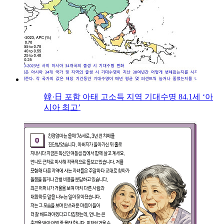
韓·日 포함 아태 고소득 지역 기대수명 84.1세 ‘아
시아 최고’