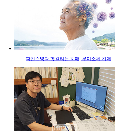
파킨슨병과 헷갈리는 치매, 루이소체 치매