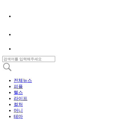
전체뉴스
피플
헬스
라이프
컬처
머니
테마