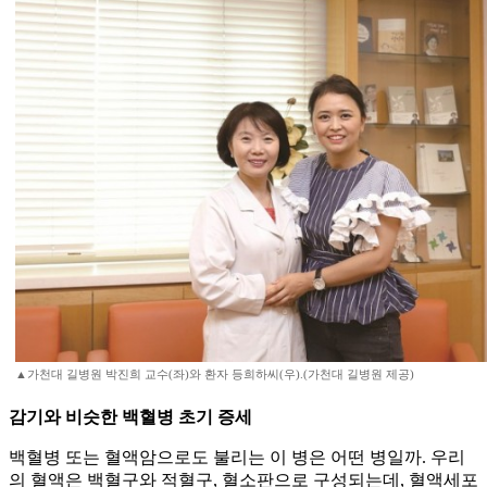
▲가천대 길병원 박진희 교수(좌)와 환자 등희하씨(우).(가천대 길병원 제공)
감기와 비슷한 백혈병 초기 증세
백혈병 또는 혈액암으로도 불리는 이 병은 어떤 병일까. 우리
의 혈액은 백혈구와 적혈구, 혈소판으로 구성되는데, 혈액세포