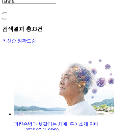
검색결과 총
33
건
최신순
정확도순
파킨슨병과 헷갈리는 치매, 루이소체 치매
2026-07-21 06:00