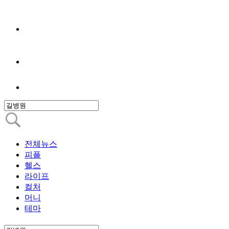
전체뉴스
피플
헬스
라이프
컬처
머니
테마