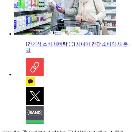
[건기식 소비 새바람 ①] 시니어 건강 소비의 새 풍
경