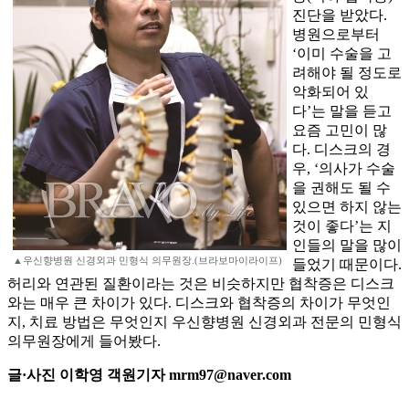
진단을 받았다.
병원으로부터
‘이미 수술을 고
려해야 될 정도로
악화되어 있
다’는 말을 듣고
요즘 고민이 많
다. 디스크의 경
우, ‘의사가 수술
을 권해도 될 수
있으면 하지 않는
것이 좋다’는 지
인들의 말을 많이
▲우신향병원 신경외과 민형식 의무원장.(브라보마이라이프)
들었기 때문이다.
허리와 연관된 질환이라는 것은 비슷하지만 협착증은 디스크
와는 매우 큰 차이가 있다. 디스크와 협착증의 차이가 무엇인
지, 치료 방법은 무엇인지 우신향병원 신경외과 전문의 민형식
의무원장에게 들어봤다.
글·사진 이학영 객원기자 mrm97@naver.com