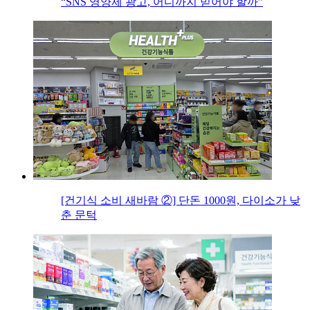
“SNS 영양제 광고, 어디까지 믿어야 할까”
[건기식 소비 새바람 ②] 단돈 1000원, 다이소가 낮
춘 문턱