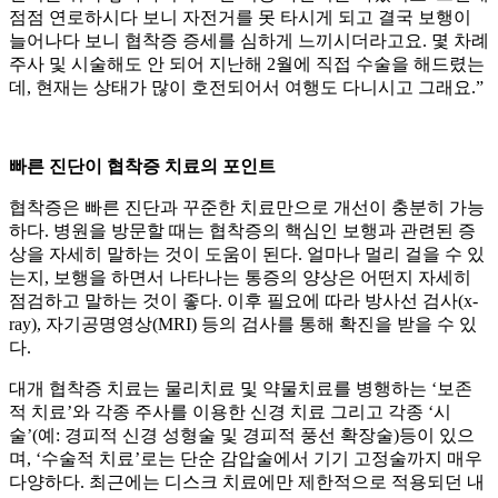
점점 연로하시다 보니 자전거를 못 타시게 되고 결국 보행이
늘어나다 보니 협착증 증세를 심하게 느끼시더라고요. 몇 차례
주사 및 시술해도 안 되어 지난해 2월에 직접 수술을 해드렸는
데, 현재는 상태가 많이 호전되어서 여행도 다니시고 그래요.”
빠른 진단이 협착증 치료의 포인트
협착증은 빠른 진단과 꾸준한 치료만으로 개선이 충분히 가능
하다. 병원을 방문할 때는 협착증의 핵심인 보행과 관련된 증
상을 자세히 말하는 것이 도움이 된다. 얼마나 멀리 걸을 수 있
는지, 보행을 하면서 나타나는 통증의 양상은 어떤지 자세히
점검하고 말하는 것이 좋다. 이후 필요에 따라 방사선 검사(x-
ray), 자기공명영상(MRI) 등의 검사를 통해 확진을 받을 수 있
다.
대개 협착증 치료는 물리치료 및 약물치료를 병행하는 ‘보존
적 치료’와 각종 주사를 이용한 신경 치료 그리고 각종 ‘시
술’(예: 경피적 신경 성형술 및 경피적 풍선 확장술)등이 있으
며, ‘수술적 치료’로는 단순 감압술에서 기기 고정술까지 매우
다양하다. 최근에는 디스크 치료에만 제한적으로 적용되던 내