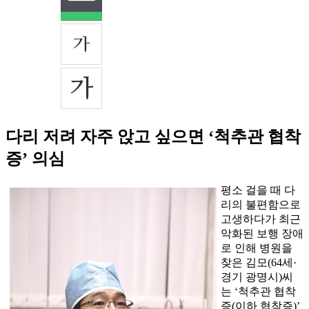
다리 저려 자주 앉고 싶으면 ‘척추관 협착
증’ 의심
평소 걸을 때 다
리의 불편함으로
고생하다가 최근
악화된 보행 장애
로 인해 병원을
찾은 김모(64세·
경기 광명시)씨
는 ‘척추관 협착
증(이하 협착증)’