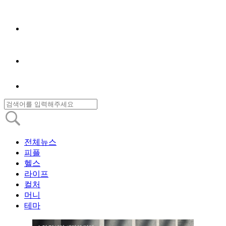
전체뉴스
피플
헬스
라이프
컬처
머니
테마