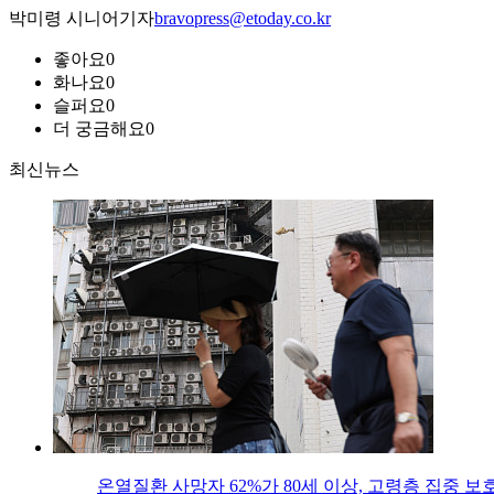
박미령 시니어기자
bravopress@etoday.co.kr
좋아요
0
화나요
0
슬퍼요
0
더 궁금해요
0
최신뉴스
온열질환 사망자 62%가 80세 이상, 고령층 집중 보