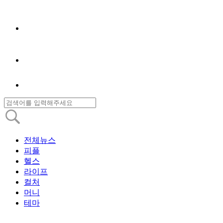
전체뉴스
피플
헬스
라이프
컬처
머니
테마