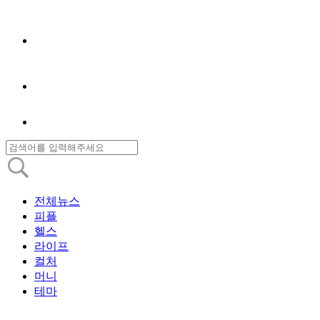
전체뉴스
피플
헬스
라이프
컬처
머니
테마