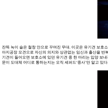
잔뜩 녹이 슬은 철창 안으로 꾸며진 무대. 이곳은 유기견 보호소다
아지공장 모견으로 자신의 의지와 상관없는 임신과 출산을 반복했
기견이 들어오면 보호소에 있던 유기견 중 한 마리는 입양 보내
문이 도대체 어디로 통하는지는 오직 셰퍼드‘중사’만 알고 있다