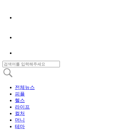
전체뉴스
피플
헬스
라이프
컬처
머니
테마