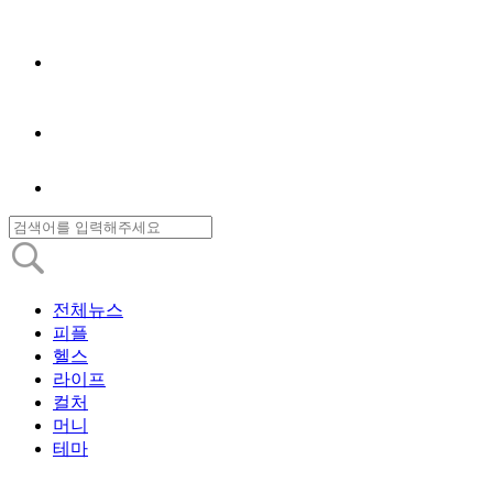
전체뉴스
피플
헬스
라이프
컬처
머니
테마