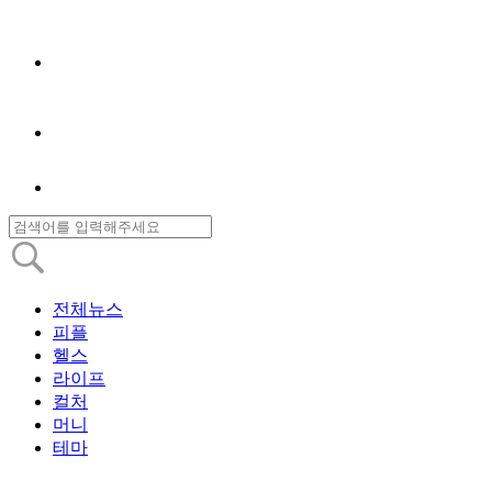
전체뉴스
피플
헬스
라이프
컬처
머니
테마