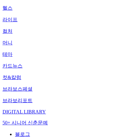
헬스
라이프
컬처
머니
테마
카드뉴스
컷&칼럼
브라보스페셜
브라보리포트
DIGITAL LIBRARY
50+ 시니어 신춘문예
블로그