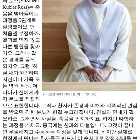
러 로스(Elizabeth
Kubler Ross)는 죽
음을 받아들이는
과정을 5단계로
설명했어요. 맨
처음엔 부정하죠.
결과를 믿지 않고
다른 병원을 찾아
가요. 그러나 같
은 결과를 듣게
되지요. 그럼 ‘하
필 내가 왜?’라며
자신이나 가족 또
는 병원 직원, 더
나아가 신에게까
▲이인순 수녀.(브라보 마이 라이프)
지 분노를 직접적
으로 표현합니다. 그러나 환자가 존경과 이해와 지속적인 관심
을 받으면 격한 분노가 한결 누그러집니다. 진실과 인내가 필
요하죠. 그러면서 사실을, 죽음을 인지하지요. 하지만 타협하
는 과정을 거쳐요. 종국에는 신과의 타협입니다. 그것이 끝나
면 우울해지고 수용하는 과정을 맞게 됩니다. 하지만 실제로
현장에서 만나는 환자들은 반드시 이 순서대로 감정 상태를 보