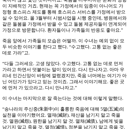
이 지배적인 거죠. 현재는 꼭 가정에서의 임종이 아니어도 가
정형 호스피스 제도를 통해 호스피스 서비스를 가정에서 받으
실 수 있어요. 올 3월부터 시범사업을 시행 중인데, 병원에서와
같은 돌봄을 가정에서 받을 수 있고 돌봄 제공자들이 연계되어
가정으로 방문합니다. 환자들이나 가족들의 반응도 좋아요.”
죽음 앞에서 가족들의 모습은 어떨까. 이 수녀는 예외 없이 모
두 비슷한 이야기를 한다고 했다. “수고했다. 고통 없는 좋은
데로 가라”고.
“다들 그러세요. 고생 많았다. 수고했다. 고통 없는 데로 먼저
가라고 하면서 덧붙이는 말이 있어요. 다시 만나자고. 아마 우
리네 민간신앙이 바탕에 깔렸겠지만, 죽음 너머에는 여기가 아
닌 어딘가가 있다고 믿는 것이죠. 그래서 이야기해요. 좋은 곳
에 먼저 가 있으라고. 다시 만나자고.”
이 수녀는 마지막으로 잘 죽는다는 것에 대해 이렇게 말했다.
“송나라의 주신중(朱新中)이 훌륭한 죽음에 대해 5멸(五滅)의
실천을 이야기했어요. 멸재(滅財), 재산을 남기지 말고 죽을
것. 멸원(滅怨), 원한을 남기지 말 것. 멸채(滅債), 남에게 빚을
남기지 말고 죽을 것. 멸정(滅情), 정분을 남기지 말고 죽을 것.