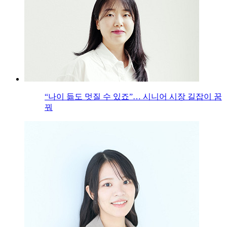
“나이 듦도 멋질 수 있죠”… 시니어 시장 길잡이 꿈
꿔