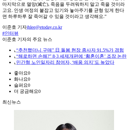
마지막으로 멸망(滅亡), 죽음을 두려워하지 말고 죽을 것이라
고요. 인생 여정의 붙잡고 있기와 놓아주기를 균형 있게 한다
면 하루하루 잘 죽어갈 수 있을 것이라고 생각해요.”
이준호 기자
jhlee@etoday.co.kr
#인터뷰
이준호 기자의 주요 뉴스
⌞
“추천했더니 구매” 日 돌봄 현장 종사자 91.5%가 경험
⌞
“해로하면 손해?” 8·3 세제개편에 ‘황혼이혼’ 조장 논란
⌞
민간형 노인일자리 참여자, ‘배움 의지’도 높았다
좋아요
0
화나요
0
슬퍼요
0
더 궁금해요
0
최신뉴스