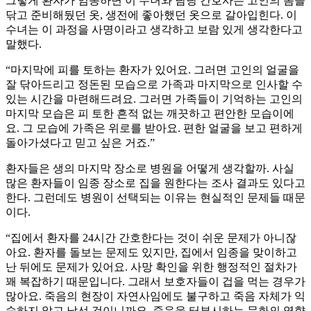
그렇게 환자가 임종하면 이 수녀와 담당 간호사는 고인의 몸을
닦고 준비해뒀던 옷, 생전에 좋아했던 옷으로 갈아입힌다. 이
수녀는 이 과정을 사명이라고 생각하고 보람 있게 생각한다고
말했다.
“마지막에 피를 토하는 환자가 있어요. 그러면 고인의 얼굴을
잘 닦아드리고 정돈된 모습으로 가족과 마지막으로 인사할 수
있는 시간을 마련해드려요. 그러면 가족들이 기억하는 고인의
마지막 모습은 피 토한 흔적 없는 깨끗하고 편안한 모습이에
요. 그 모습에 가족은 위로를 받아요. 편한 얼굴을 보고 편하게
돌아가셨다고 믿고 싶은 거죠.”
환자들은 생의 마지막 장소로 병원을 어떻게 생각할까. 사실
많은 환자들이 임종 장소로 집을 원한다는 조사 결과도 있다고
한다. 그런데도 병원이 선택되는 이유는 현실적인 문제들 때문
이다.
“집에서 환자를 24시간 간호한다는 것이 쉬운 문제가 아니잖
아요. 환자를 돌보는 문제도 있지만, 집에서 임종을 맞이하고
난 뒤에도 문제가 있어요. 사망 확인을 위한 행정적인 절차가
꽤 복잡하기 때문입니다. 그래서 보호자들이 겁을 먹는 경우가
많아요. 죽음의 현장이 자연사임에도 불구하고 죽음 자체가 익
숙하지 않고 낯선 것이니까요. 죽음을 터부시하는 문화의 영향