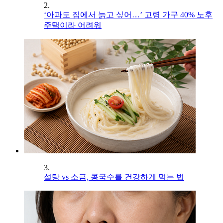
2.
‘아파도 집에서 늙고 싶어…’ 고령 가구 40% 노후
주택이라 어려워
3.
설탕 vs 소금, 콩국수를 건강하게 먹는 법