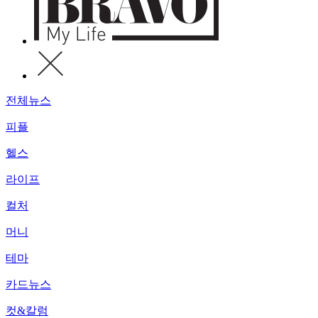
전체뉴스
피플
헬스
라이프
컬처
머니
테마
카드뉴스
컷&칼럼