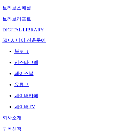
브라보스페셜
브라보리포트
DIGITAL LIBRARY
50+ 시니어 신춘문예
블로그
인스타그램
페이스북
유튜브
네이버카페
네이버TV
회사소개
구독신청