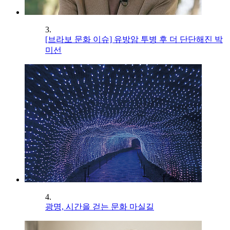
3.
[브라보 문화 이슈] 유방암 투병 후 더 단단해진 박
미선
4.
광명, 시간을 걷는 문화 마실길