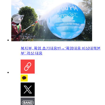
복지부, 폭염 초기대응반→‘폭염대응 비상대책본
부’ 격상 대응