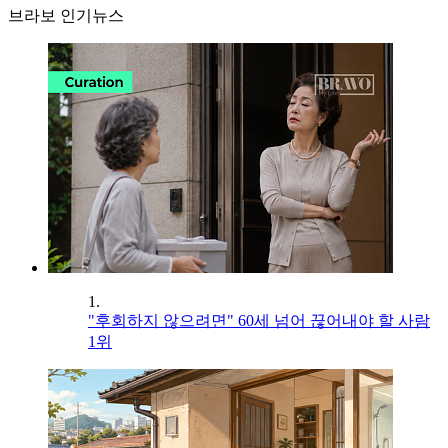
브라보 인기뉴스
1.
"후회하지 않으려면" 60세 넘어 끊어내야 할 사람
1위