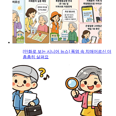
[만화로 보는 시니어 뉴스] 폭염 속 치매어르신 더
촘촘히 살펴요