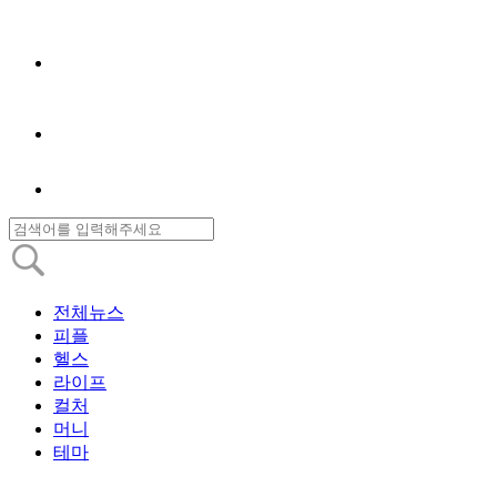
전체뉴스
피플
헬스
라이프
컬처
머니
테마