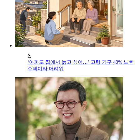
2.
‘아파도 집에서 늙고 싶어…’ 고령 가구 40% 노후
주택이라 어려워