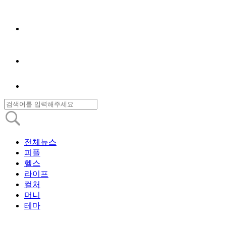
전체뉴스
피플
헬스
라이프
컬처
머니
테마