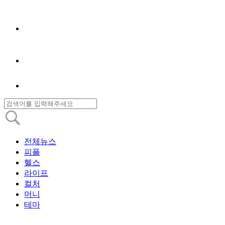
전체뉴스
피플
헬스
라이프
컬처
머니
테마