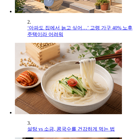
2.
‘아파도 집에서 늙고 싶어…’ 고령 가구 40% 노후
주택이라 어려워
3.
설탕 vs 소금, 콩국수를 건강하게 먹는 법