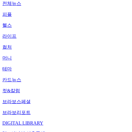
전체뉴스
피플
헬스
라이프
컬처
머니
테마
카드뉴스
컷&칼럼
브라보스페셜
브라보리포트
DIGITAL LIBRARY