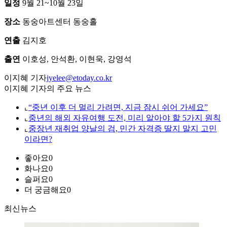
일정
9월 21~10월 23일
장소
동숭아트센터 동숭홀
연출
김지호
출연
이호성, 안석환, 이현욱, 강영석
이지혜 기자
jyelee@etoday.co.kr
이지혜 기자의 주요 뉴스
⌞
“중년 이후 더 멀리 가려면, 지금 잠시 쉬어 가세요”
⌞
중년의 해외 자유여행 도전, 미리 알아야 할 5가지 원칙
⌞
중장년 재취업 양날의 검, 민간 자격증 딸지 말지 고민
이라면?
좋아요
0
화나요
0
슬퍼요
0
더 궁금해요
0
최신뉴스