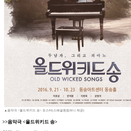
▲음악극 <올드위키드 송> 포스터(스페셜원컴퍼니 제공)
>>음악극 <올드위키드 송>