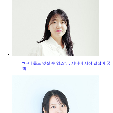
“나이 듦도 멋질 수 있죠”… 시니어 시장 길잡이 꿈
꿔