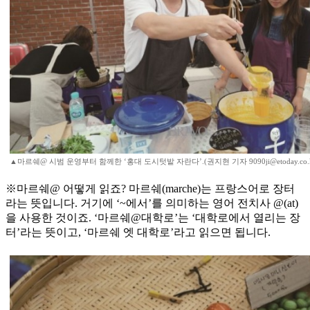
▲마르쉐@ 시범 운영부터 함께한 ‘홍대 도시텃밭 자란다’.(권지현 기자 9090ji@etoday.co.k
※마르쉐@ 어떻게 읽죠? 마르쉐(marche)는 프랑스어로 장터
라는 뜻입니다. 거기에 ‘~에서’를 의미하는 영어 전치사 @(at)
을 사용한 것이죠. ‘마르쉐@대학로’는 ‘대학로에서 열리는 장
터’라는 뜻이고, ‘마르쉐 엣 대학로’라고 읽으면 됩니다.