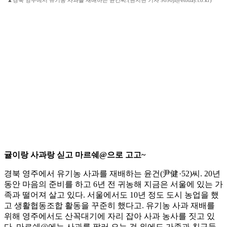
▲경북 영주에서 유기농 사과를 재배하는 윤건씨.(권지현 기자 9090ji@etoday.co.kr)
귤이랑 사과랑 싣고 마르쉐@으로 고고~
경북 영주에서 유기농 사과를 재배하는 윤건(尹健·52)씨. 20년
동안 마음의 준비를 하고 6년 전 귀농해 지금은 서울에 있는 가
족과 떨어져 살고 있다. 서울에서도 10년 정도 도시 농업을 했
고 생활협동조합 활동을 꾸준히 했다고. 유기농 사과 재배를
위해 영주에서도 산꼭대기에 자리 잡아 사과 농사를 짓고 있
다. 마르쉐@에는 사과를 팔러 오는 것 외에도 가족과 친구들