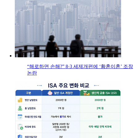
“해로하면 손해?” 8·3 세제개편에 ‘황혼이혼’ 조장
논란