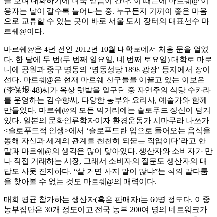
을 보며 대화하기에 더욱 믿음이 간다. 이 때문에 마르쉐@ 이
용자는 날이 갈수록 늘어나는 중. 누구든지 기꺼이 좋은 마음
으로 교류할 수 있는 곳이 바로 서울 도시 장터의 대표선수 마
르쉐@이다.
마르쉐@은 4년 전인 2012년 10월 대학로에서 처음 문을 열었
다. 한 달에 두 번(두 번째 일요일, 네 번째 토요일) 대학로 마로
니에 공원과 중구 명동의 ‘명동성당 1898 광장’ 등지에서 장이
선다. 마르쉐@은 현재 마르쉐 친구들을 이끌고 있는 이보은
(李保垠·48)씨가 옥상 텃밭을 일구던 중 자연주의 식당 수카라
를 운영하는 김수향씨, 다양한 농부와 요리사, 예술가와 함께
만들었다. 마르쉐@의 모든 먹거리에는 슬로푸드 정신이 담겨
있다. 일본의 문화인류학자이자 환경운동가 시마무라 나쓰가
<슬로푸드적 인생>에서 ‘슬로푸드란 입으로 들어오는 음식을
통해 자신과 세계의 관계를 천천히 되묻는 작업이다’라고 한
말과 마르쉐@의 생각은 많이 닿아있다. 생산자와 소비자가 만
나 직접 거래하는 시장, 그래서 소비자의 질문도 생산자의 대
답도 사뭇 진지하다. “살 거면 사지 말이 많냐”는 식의 말다툼
을 찾아볼 수 없는 것도 마르쉐@의 매력이다.
매회 평균 참가하는 생산자(혹은 판매자)는 60명 정도다. 이중
농부집단은 30개 정도이고 전국 농부 200여 명의 네트워크가