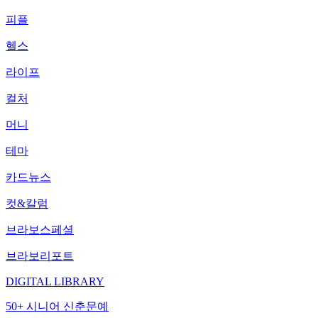
피플
헬스
라이프
컬처
머니
테마
카드뉴스
컷&칼럼
브라보스페셜
브라보리포트
DIGITAL LIBRARY
50+ 시니어 신춘문예