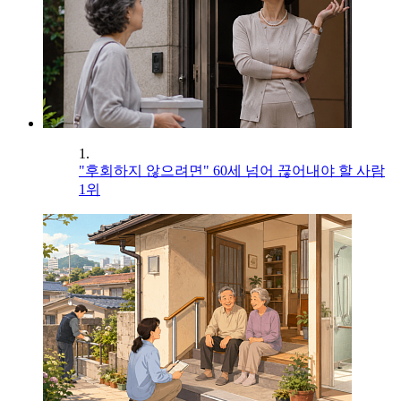
1.
"후회하지 않으려면" 60세 넘어 끊어내야 할 사람
1위