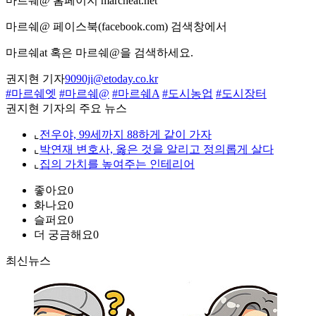
마르쉐@ 홈페이지 marcheat.net
마르쉐@ 페이스북(facebook.com) 검색창에서
마르쉐at 혹은 마르쉐@을 검색하세요.
권지현 기자
9090ji@etoday.co.kr
#마르쉐엣
#마르쉐@
#마르쉐A
#도시농업
#도시장터
권지현 기자의 주요 뉴스
⌞
전우야, 99세까지 88하게 같이 가자
⌞
박연재 변호사, 옳은 것을 알리고 정의롭게 살다
⌞
집의 가치를 높여주는 인테리어
좋아요
0
화나요
0
슬퍼요
0
더 궁금해요
0
최신뉴스