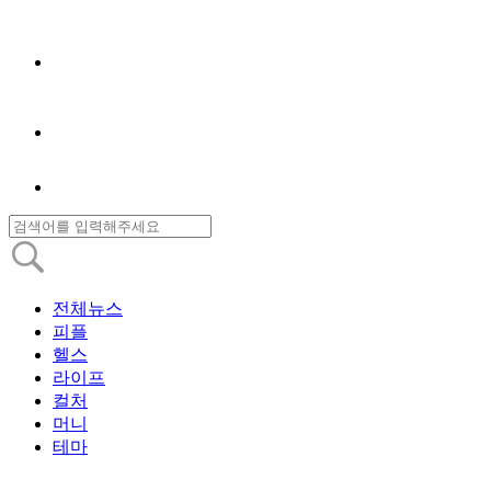
전체뉴스
피플
헬스
라이프
컬처
머니
테마