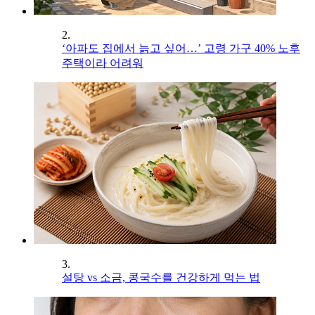
2.
‘아파도 집에서 늙고 싶어…’ 고령 가구 40% 노후
주택이라 어려워
3.
설탕 vs 소금, 콩국수를 건강하게 먹는 법