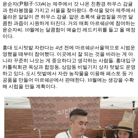
윤순자(尹順子·53)씨는 제주에서 갓 나온 친환경 하우스 감귤
과 한라봉잼을 가지고 서울을 찾아왔다. 추석을 맞아 제주에서
올라온 알알이 큰 하우스 감귤. 얇은 초록색 귤껍질을 까면 달
콤한 과즙이 시원하게 터진다. 거의 매회 마르쉐@에 참여하는
윤순자씨. 10월에는 달콤함이 예술인 레드키위를 들고 올 예정
이다.
홍대 도시텃밭 자란다는 4년 전에 마르쉐@서울역으로 시범운
영했을 때부터 참여했다. 이곳에서 잘 되는 것을 바라는 게 아
니라 꾸준히 나오는 게 중요하다고 생각하는 사람들. 홍대입구
카톨릭회관 옥상과 합정동, 상암동 비빌기지 상자 텃밭도 운영
하고 있다. 도시 텃밭에서 자란 농작물을 이용해 페스토 등 가
공품을 만들어 마르쉐@에서 판매한다. 10월에는 생강을 수확
해 시럽을 만들 계획이다.