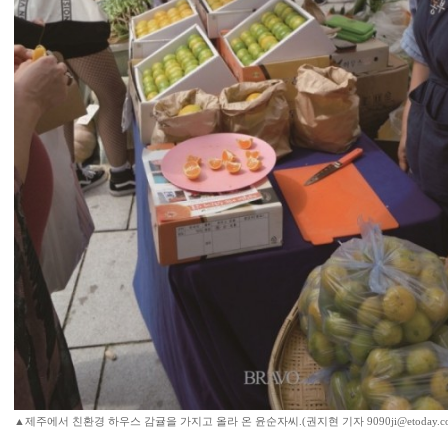
▲제주에서 친환경 하우스 감귤을 가지고 올라 온 윤순자씨.(권지현 기자 9090ji@etoday.co.