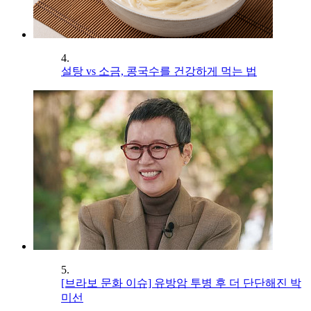
4.
설탕 vs 소금, 콩국수를 건강하게 먹는 법
5.
[브라보 문화 이슈] 유방암 투병 후 더 단단해진 박
미선