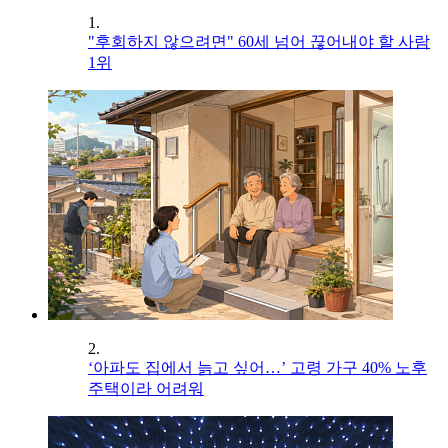
1.
"후회하지 않으려면" 60세 넘어 끊어내야 할 사람
1위
2.
‘아파도 집에서 늙고 싶어…’ 고령 가구 40% 노후
주택이라 어려워