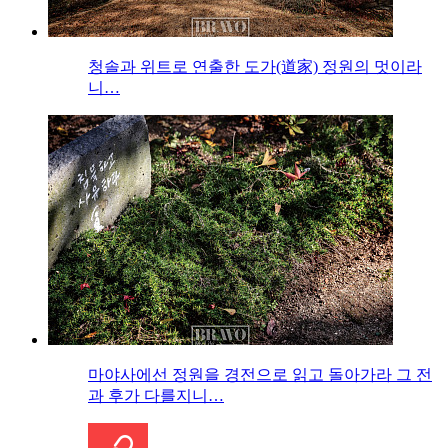
청솔과 위트로 연출한 도가(道家) 정원의 멋이라
니…
마야사에선 정원을 경전으로 읽고 돌아가라 그 전
과 후가 다를지니…