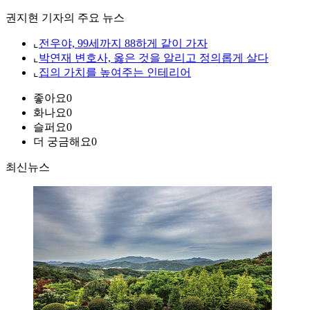
권지현 기자의 주요 뉴스
⌞
전우야, 99세까지 88하게 같이 가자
⌞
박연재 변호사, 옳은 것을 알리고 정의롭게 살다
⌞
집의 가치를 높여주는 인테리어
좋아요
0
화나요
0
슬퍼요
0
더 궁금해요
0
최신뉴스