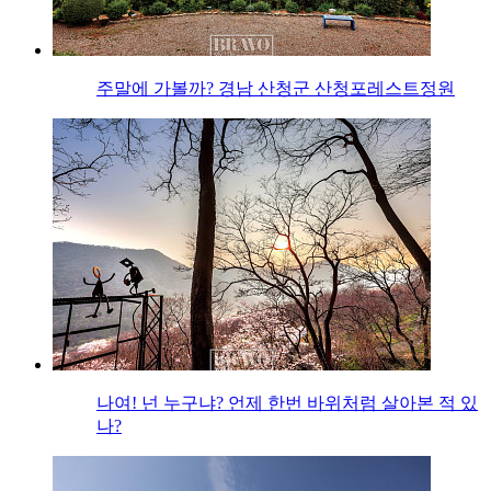
주말에 가볼까? 경남 산청군 산청포레스트정원
나여! 넌 누구냐? 언제 한번 바위처럼 살아본 적 있
나?