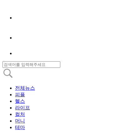
전체뉴스
피플
헬스
라이프
컬처
머니
테마