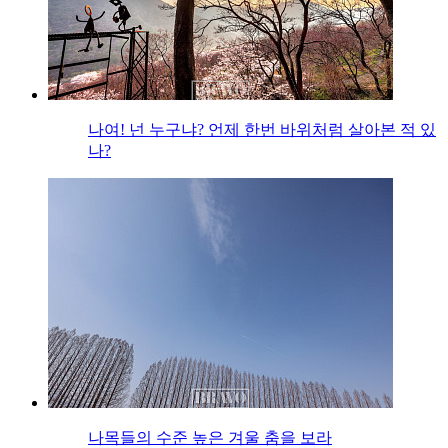
나여! 넌 누구냐? 언제 한번 바위처럼 살아본 적 있
나?
나목들의 수준 높은 겨울 춤을 보라