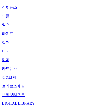
전체뉴스
피플
헬스
라이프
컬처
머니
테마
카드뉴스
컷&칼럼
브라보스페셜
브라보리포트
DIGITAL LIBRARY