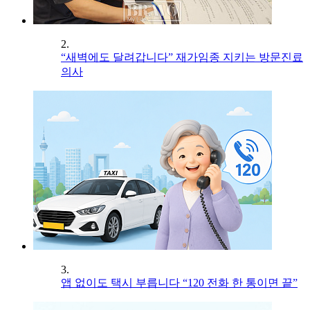
2.
“새벽에도 달려갑니다” 재가임종 지키는 방문진료
의사
3.
앱 없이도 택시 부릅니다 “120 전화 한 통이면 끝”