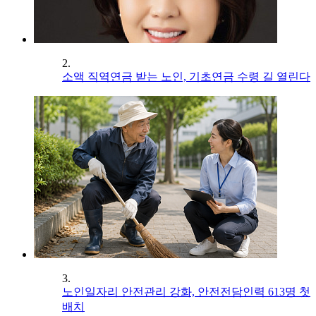
2.
소액 직역연금 받는 노인, 기초연금 수령 길 열린다
3.
노인일자리 안전관리 강화, 안전전담인력 613명 첫
배치