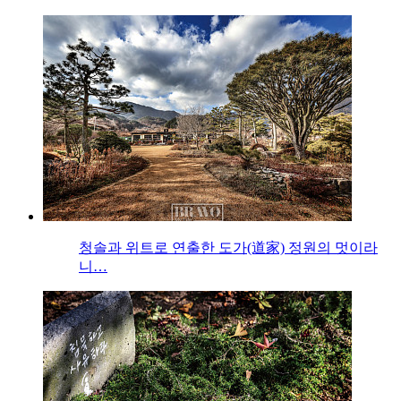
청솔과 위트로 연출한 도가(道家) 정원의 멋이라
니…