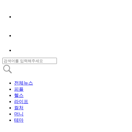
전체뉴스
피플
헬스
라이프
컬처
머니
테마