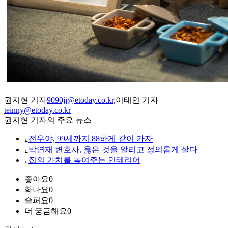
권지현 기자
9090ji@etoday.co.kr
,이태인 기자
teinny@etoday.co.kr
권지현 기자의 주요 뉴스
⌞
전우야, 99세까지 88하게 같이 가자
⌞
박연재 변호사, 옳은 것을 알리고 정의롭게 살다
⌞
집의 가치를 높여주는 인테리어
좋아요
0
화나요
0
슬퍼요
0
더 궁금해요
0