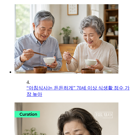
4.
“아침식사는 든든하게” 70세 이상 식생활 점수 가
장 높아