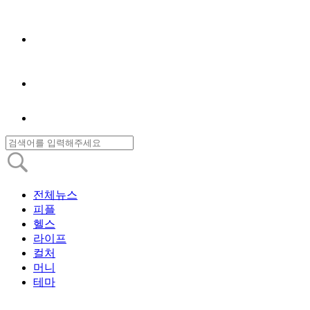
전체뉴스
피플
헬스
라이프
컬처
머니
테마