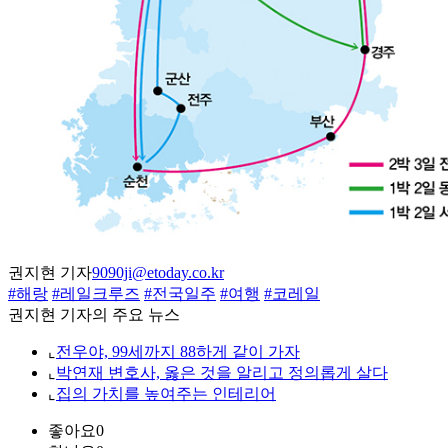
권지현 기자
9090ji@etoday.co.kr
#해랑
#레일크루즈
#전국일주
#여행
#코레일
권지현 기자의 주요 뉴스
⌞
전우야, 99세까지 88하게 같이 가자
⌞
박연재 변호사, 옳은 것을 알리고 정의롭게 살다
⌞
집의 가치를 높여주는 인테리어
좋아요
0