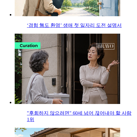
‘경험 無도 환영’ 생애 첫 일자리 도전 설명서
"후회하지 않으려면" 60세 넘어 끊어내야 할 사람
1위