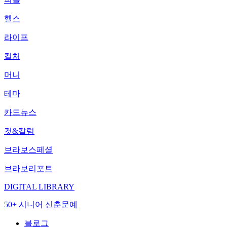
헬스
라이프
컬처
머니
테마
카드뉴스
컷&칼럼
브라보스페셜
브라보리포트
DIGITAL LIBRARY
50+ 시니어 신춘문예
블로그