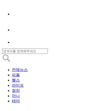
전체뉴스
피플
헬스
라이프
컬처
머니
테마