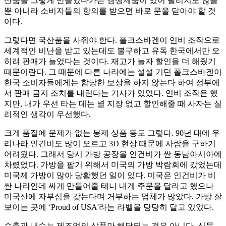
산품을 그렇게 만들었다가는 경쟁제품이 있어 팔리지도 않을
뿐 아니라 소비자들의 항의를 받으면 바로 문을 닫아야 할 것
이다.
그렇다면 국산품을 사줘야 한다. 폴크스바겐이 연비 조작으로
세계적인 비난을 받고 있는데도 불구하고 유독 한국에서만 오
히려 판매가 늘었다는 것이다. 재고가 늘자 할인을 더 해줬기
때문이란다. 그 때문에 다른 나라에는 설설 기던 폴크스바겐이
한국 소비자들에게는 합당한 보상을 하지 않는다 하여 정부에
서 판매 금지 조치를 내린다는 기사가 있었다. 연비 조작은 했
지만, 내가 우선 타는 데는 별 지장 없고 할인해줄 때 사자는 실
리적인 생각이 우선했다.
크게 품질에 문제가 없는 봉제 상품 등도 그렇다. 90년 대에 우
리나라 인건비도 많이 오르고 3D 현상 때문에 사람을 구하기
어려웠다. 그래서 당시 가방 공장을 인건비가 싼 동남아시아에
차렸었다. 가방을 팔기 위해서 미국의 가방 박람회에 갔었는데
미국제 가방이 많아 당황했던 일이 있다. 미국은 인건비가 비
싼 나라인데 싸게 만들어줄 테니 내게 주문을 달라고 했으나
미국산에 자부심을 갖는다며 거부하는 업체가 많았다. 가방 잘
보이는 곳에 ‘Proud of USA'라는 라벨을 당당히 달고 있었다.
수출과 내수는 제조업의 상품만 해당되는 것은 아니다. 신문