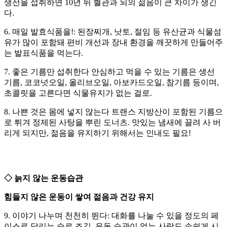
생선을 섭취하면 10년 뒤 혈관과 뇌의 젊음이 큰 차이가 생긴
다.
6. 매일 발효식품을!: 된장찌개, 낫토, 절임 등 유산균과 식물섬
유가 많이 포함돼 편비 개선과 장내 환경을 깨끗하게 만들어주
는 발표식품을 먹는다.
7. 좋은 기름만 섭취한다 안심하고 먹을 수 있는 기름은 생선
기름, 코코넛오일, 올리브오일, 아보카드오일, 참기름 등이며,
초콜릿을 고른다면 식물유지가 없는 걸로.
8. 나쁜 것은 몸에 넣지 않는다 트랜스 지방산이 포함된 기름으
로 튀겨 정제된 사탕을 뿌린 도너츠. 맛있는 냄새에 끌려 사 버
리게 되지만, 젊음을 유지하기 위해서는 인내도 필요!
◇ 늙지 않는 운동습관
힘들지 않은 운동이 쌓여 젊음과 건강 유지
9. 이야기 나누며 천천히 뛴다: 대화를 나눌 수 있을 정도의 페
이스로 달리는 슬로 조깅. 운동 습관이 없는 사람도 손쉽게 시