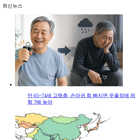
최신뉴스
만 65~74세 고령층, 손아귀 힘 빠지면 우울장애 위
험 7배 높아