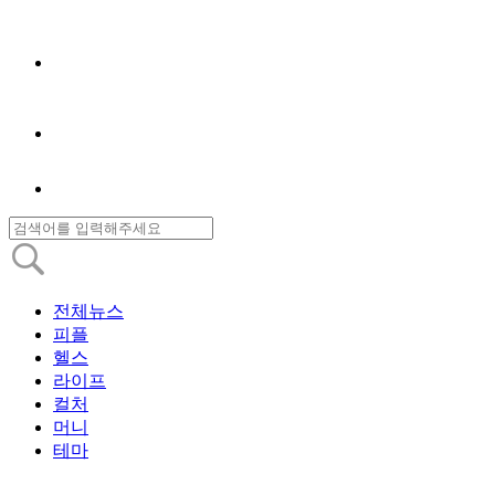
전체뉴스
피플
헬스
라이프
컬처
머니
테마