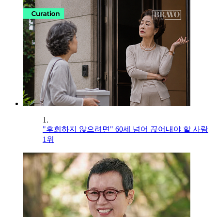
1.
"후회하지 않으려면" 60세 넘어 끊어내야 할 사람
1위