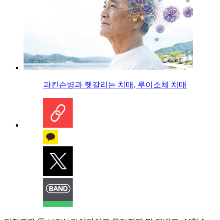
파킨슨병과 헷갈리는 치매, 루이소체 치매