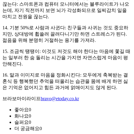
끊는다: 스마트폰과 컴퓨터 모니터에서는 블루라이트가 나오
는데, 자기 직전까지 보면 뇌가 각성화되므로 일찌감치 일을
마치고 전원을 끊는다.
14. 기분 50%로 사람과 사귄다: 친구들과 사귀는 것도 중요하
지만, 상대방에 휩쓸려 끌려다니기만 하면 스트레스가 된다.
젊음을 위해 분명히 거절하는 용기를 가져라.
15. 조금씩 땡땡이: 이것도 저것도 해야 한다는 마음에 쫓길 때
는 일부러 한 숨 돌리는 시간을 가지면 자연스럽게 마음이 평
안해진다.
16. 말과 이미지로 마음을 정화시킨다: 모두에게 축복받는 결
혼식 등 행복했던 추억을 떠올리는 습관을 몸에 배게 하면 싫
은 기억은 없어지고 힘든 과거에 얽매이지도 않게 된다.
브라보마이라이프
bravo@etoday.co.kr
좋아요
0
화나요
0
슬퍼요
0
더 궁금해요
0