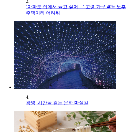
3.
‘아파도 집에서 늙고 싶어…’ 고령 가구 40% 노후
주택이라 어려워
4.
광명, 시간을 걷는 문화 마실길