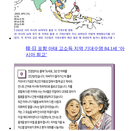
韓·日 포함 아태 고소득 지역 기대수명 84.1세 ‘아
시아 최고’