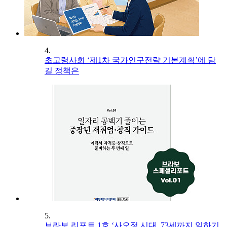
4.
초고령사회 ‘제1차 국가인구전략 기본계획’에 담
길 정책은
5.
브라보 리포트 1호 ‘사오정 시대, 73세까지 일하기