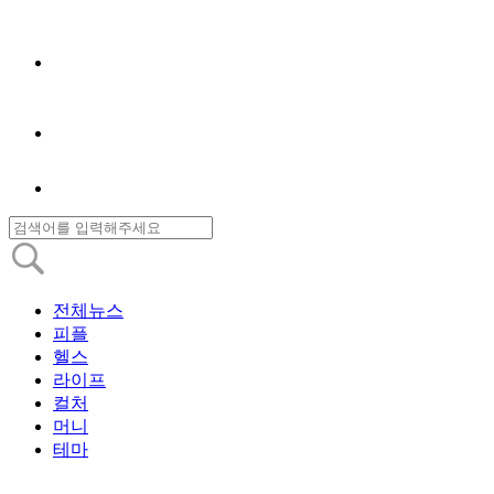
전체뉴스
피플
헬스
라이프
컬처
머니
테마