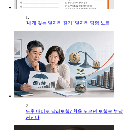
1.
‘내게 맞는 일자리 찾기’ 일자리 탐험 노트
2.
노후 대비로 달러보험? 환율 오르면 보험료 부담
커진다