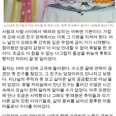
▲오래전 친구들과 작은 파티할 때 찍은 사진. 왼쪽 첫 번째가 필자다. (양복희 동년기자)
사람과 사람 사이에서 '배려와 성의'는 어쩌면 기본이다. 가깝
게 오래 사귄 친구 관계에서는 더욱 그 기본을 지켜야 한다. 어
느 날인가 오래도록 간직된 깊은 우정에 금이 가기 시작했다.
참아왔던 앙금의 감정이 더 이상 인내할 수 없어 폭발을 한 것
이다. 조금도 더 참을 수 없는 너그럽지 품성을 뒤늦게 후회도
했지만 차라리 잘 된 일이었다.
필자는 10여 년 만에 고국에 돌아왔다. 수소문 끝에 연락이 끊
겼던 옛 친구를 찾았고, 그 친구는 당장이라도 만나자고 보챘
다. 지난날의 추억과 못 보고 살아온 날의 궁금함으로 마냥 들
떠 있었다. 호텔 커피숍에서 만난 친구는 흘러간 수많은 시간
속에서 모습이 전혀 달라져 알아볼 수가 없었다. 아주 오랜만
에 만나 조금은 서먹했으나 그래도 옛 때묻은 추억들과 각기
다른 삶의 진한 이야기들로, 삶의 풍파를 넘어선 중후한 아줌
마들로서 수다를 이어갔다.
이런저런 삶의 안타까운 사연과 함께 가끔씩은 눈물도 글썽거