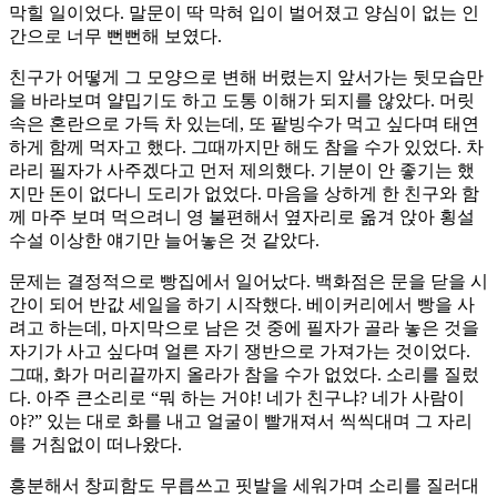
막힐 일이었다. 말문이 딱 막혀 입이 벌어졌고 양심이 없는 인
간으로 너무 뻔뻔해 보였다.
친구가 어떻게 그 모양으로 변해 버렸는지 앞서가는 뒷모습만
을 바라보며 얄밉기도 하고 도통 이해가 되지를 않았다. 머릿
속은 혼란으로 가득 차 있는데, 또 팥빙수가 먹고 싶다며 태연
하게 함께 먹자고 했다. 그때까지만 해도 참을 수가 있었다. 차
라리 필자가 사주겠다고 먼저 제의했다. 기분이 안 좋기는 했
지만 돈이 없다니 도리가 없었다. 마음을 상하게 한 친구와 함
께 마주 보며 먹으려니 영 불편해서 옆자리로 옮겨 앉아 횡설
수설 이상한 얘기만 늘어놓은 것 같았다.
문제는 결정적으로 빵집에서 일어났다. 백화점은 문을 닫을 시
간이 되어 반값 세일을 하기 시작했다. 베이커리에서 빵을 사
려고 하는데, 마지막으로 남은 것 중에 필자가 골라 놓은 것을
자기가 사고 싶다며 얼른 자기 쟁반으로 가져가는 것이었다.
그때, 화가 머리끝까지 올라가 참을 수가 없었다. 소리를 질렀
다. 아주 큰소리로 “뭐 하는 거야! 네가 친구냐? 네가 사람이
야?” 있는 대로 화를 내고 얼굴이 빨개져서 씩씩대며 그 자리
를 거침없이 떠나왔다.
흥분해서 창피함도 무릅쓰고 핏발을 세워가며 소리를 질러대