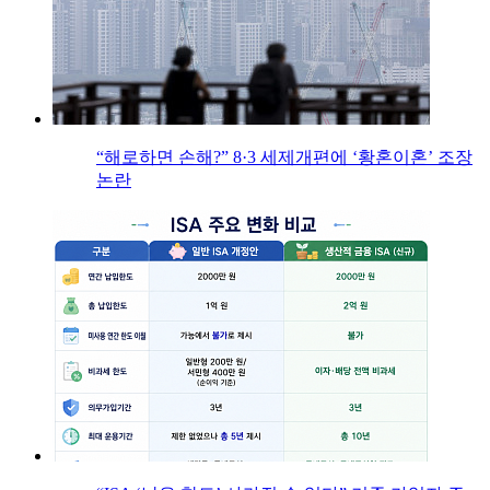
“해로하면 손해?” 8·3 세제개편에 ‘황혼이혼’ 조장
논란