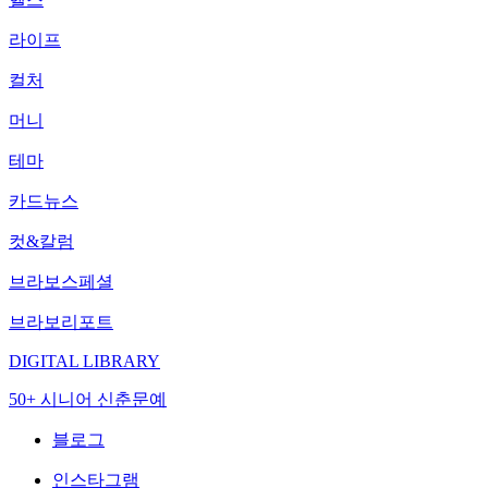
라이프
컬처
머니
테마
카드뉴스
컷&칼럼
브라보스페셜
브라보리포트
DIGITAL LIBRARY
50+ 시니어 신춘문예
블로그
인스타그램