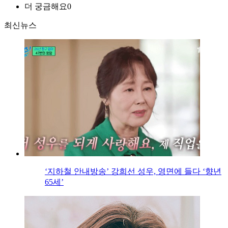
더 궁금해요
0
최신뉴스
‘지하철 안내방송’ 강희선 성우, 영면에 들다 ‘향년
65세’