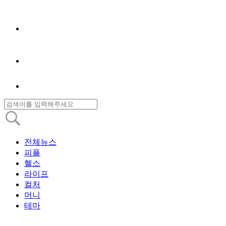
전체뉴스
피플
헬스
라이프
컬처
머니
테마