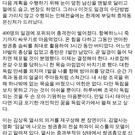
다음 계획을 수행하기 위해 눈이 덮힌 남산을 맨발로 달리고
절에도 숨고, 변장도 하였다. 그러나 이것도 일경의 수단방법
을 가리지 않고 수행되는 인해전술에는 한계에 부딪혀 효제동
은신처가 드러났다.
400명의 일경에 포위되어 총격전이 벌어졌다. 항복하느니 죽
기까지 싸우기로 마음먹었다. 온 힘을 다하고 그동안 연마한
쌍권총 솜씨를 최대로 활용하여 3시간 동안 버티었다. 어느덧
10발의 총상을 입었고 총탄은 1발만 남았다. 곧 일경이 들어 닥
치면 체포될 것이 분명했다. 이제는 결정해야 한다. 사로잡혀
온갖 수모를 당하느니 한 목숨 아낌없이 바치기로 했다. 대한
독립 만세를 외치며 1발을 나를 향해 방아쇠를 당겼다. 순간 가
족과 동료의 얼굴이 주마등처럼 스쳐간다. 내 사랑 조국을 위
해 하나밖에 없는 목숨을 바쳤으니 여한은 없다. 다만 독립을
보지 못하고 가는 것이 아쉬울 뿐이다. 하루바삐 조국이 독립
되는 것을 두 손 모아 기원하는 마음뿐이다. 만일 다시 태어난
다면 지금 포기한 개인적인 꿈을 독립국가에서 펼쳐 보고 싶
다.
이는 김상옥 열사의 의거를 재구성해 본 장면이다. 김열사는
영화 ‘암살’에 나오는 쌍권총의 전설 하와이 피스톨의 모델이
라고 알려져 있다. 열사는 중과부적의 상태에서 쌍권총으로 신