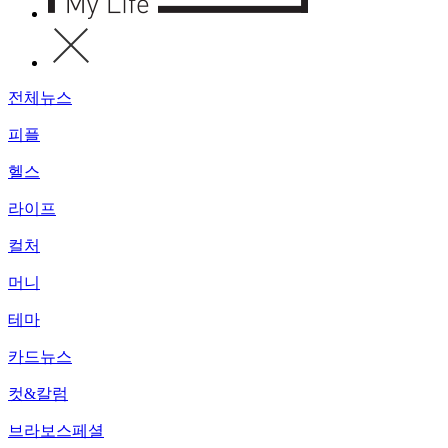
전체뉴스
피플
헬스
라이프
컬처
머니
테마
카드뉴스
컷&칼럼
브라보스페셜