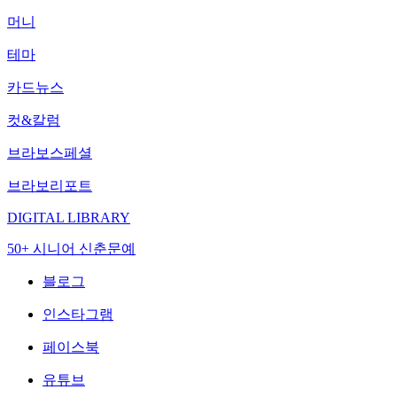
머니
테마
카드뉴스
컷&칼럼
브라보스페셜
브라보리포트
DIGITAL LIBRARY
50+ 시니어 신춘문예
블로그
인스타그램
페이스북
유튜브