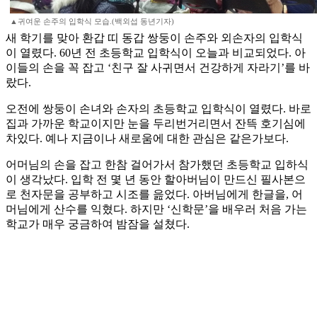
▲귀여운 손주의 입학식 모습.(백외섭 동년기자)
새 학기를 맞아 환갑 띠 동갑 쌍둥이 손주와 외손자의 입학식
이 열렸다. 60년 전 초등학교 입학식이 오늘과 비교되었다. 아
이들의 손을 꼭 잡고 ‘친구 잘 사귀면서 건강하게 자라기’를 바
랐다.
오전에 쌍둥이 손녀와 손자의 초등학교 입학식이 열렸다. 바로
집과 가까운 학교이지만 눈을 두리번거리면서 잔뜩 호기심에
차있다. 예나 지금이나 새로움에 대한 관심은 같은가보다.
어머님의 손을 잡고 한참 걸어가서 참가했던 초등학교 입하식
이 생각났다. 입학 전 몇 년 동안 할아버님이 만드신 필사본으
로 천자문을 공부하고 시조를 읊었다. 아버님에게 한글을, 어
머님에게 산수를 익혔다. 하지만 ‘신학문’을 배우러 처음 가는
학교가 매우 궁금하여 밤잠을 설쳤다.