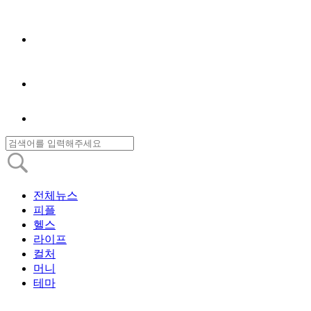
전체뉴스
피플
헬스
라이프
컬처
머니
테마