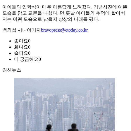
아이들의 입학식이 매우 아름답게 느껴졌다. 기념사진에 예쁜
모습을 담고 교문을 나섰다. 먼 훗날 아이들의 추억에 할아버
지는 어떤 모습으로 남을지 상상의 나래를 폈다.
백외섭 시니어기자
bravopress@etoday.co.kr
좋아요
0
화나요
0
슬퍼요
0
더 궁금해요
0
최신뉴스