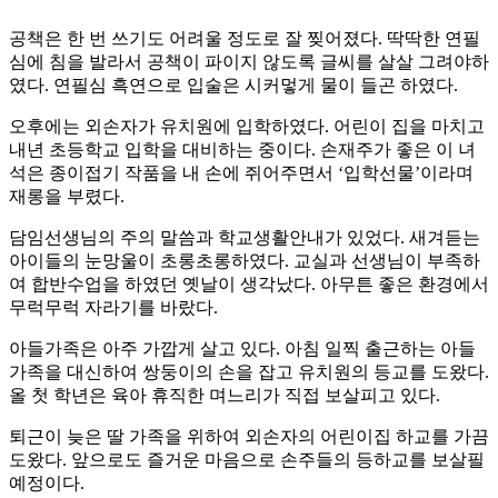
공책은 한 번 쓰기도 어려울 정도로 잘 찢어졌다. 딱딱한 연필
심에 침을 발라서 공책이 파이지 않도록 글씨를 살살 그려야하
였다. 연필심 흑연으로 입술은 시커멓게 물이 들곤 하였다.
오후에는 외손자가 유치원에 입학하였다. 어린이 집을 마치고
내년 초등학교 입학을 대비하는 중이다. 손재주가 좋은 이 녀
석은 종이접기 작품을 내 손에 쥐어주면서 ‘입학선물’이라며
재롱을 부렸다.
담임선생님의 주의 말씀과 학교생활안내가 있었다. 새겨듣는
아이들의 눈망울이 초롱초롱하였다. 교실과 선생님이 부족하
여 합반수업을 하였던 옛날이 생각났다. 아무튼 좋은 환경에서
무럭무럭 자라기를 바랐다.
아들가족은 아주 가깝게 살고 있다. 아침 일찍 출근하는 아들
가족을 대신하여 쌍둥이의 손을 잡고 유치원의 등교를 도왔다.
올 첫 학년은 육아 휴직한 며느리가 직접 보살피고 있다.
퇴근이 늦은 딸 가족을 위하여 외손자의 어린이집 하교를 가끔
도왔다. 앞으로도 즐거운 마음으로 손주들의 등하교를 보살필
예정이다.