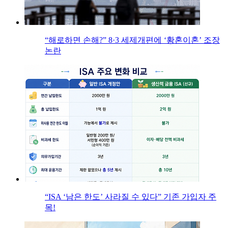
“해로하면 손해?” 8·3 세제개편에 ‘황혼이혼’ 조장
논란
“ISA ‘남은 한도’ 사라질 수 있다” 기존 가입자 주
목!