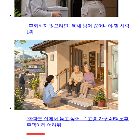
"후회하지 않으려면" 60세 넘어 끊어내야 할 사람
1위
‘아파도 집에서 늙고 싶어…’ 고령 가구 40% 노후
주택이라 어려워