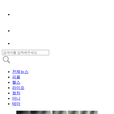
전체뉴스
피플
헬스
라이프
컬처
머니
테마