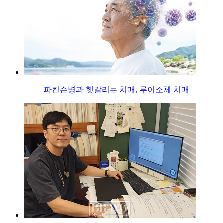
파킨슨병과 헷갈리는 치매, 루이소체 치매