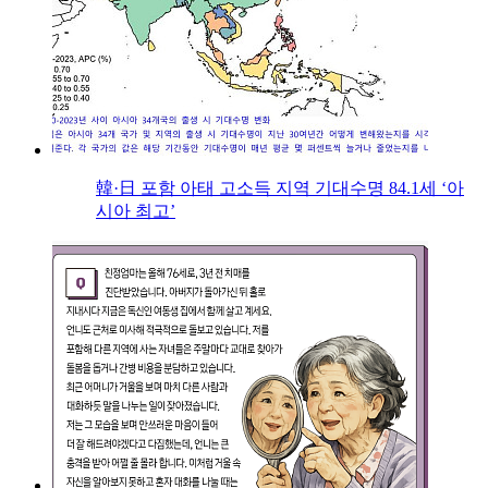
韓·日 포함 아태 고소득 지역 기대수명 84.1세 ‘아
시아 최고’