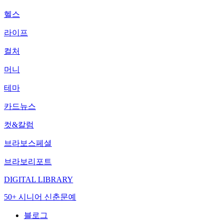
헬스
라이프
컬처
머니
테마
카드뉴스
컷&칼럼
브라보스페셜
브라보리포트
DIGITAL LIBRARY
50+ 시니어 신춘문예
블로그