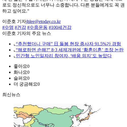
로도 정신적으로도 너무나 소중합니다. 다른 분들에게도 꼭 권
하고 싶어요.”
이준호 기자
jhlee@etoday.co.kr
#수영
#건강
#수중운동
#100세건강
이준호 기자의 주요 뉴스
⌞
“추천했더니 구매” 日 돌봄 현장 종사자 91.5%가 경험
⌞
“해로하면 손해?” 8·3 세제개편에 ‘황혼이혼’ 조장 논란
⌞
민간형 노인일자리 참여자, ‘배움 의지’도 높았다
좋아요
0
화나요
0
슬퍼요
0
더 궁금해요
0
최신뉴스