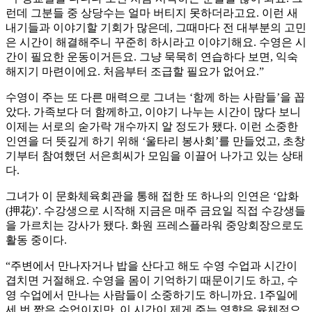
런데 그분들 중 상당수는 얼마 버티지 못하더라고요. 이런 새
내기들과 이야기할 기회가 많은데, 그때마다 전 대부분의 고민
은 시간이 해결해주니 꾸준히 하시라고 이야기해요. 수영은 시
간이 필요한 운동이거든요. 그냥 묵묵히 연습하다 보면, 익숙
해지기 마련이에요. 처음부터 조급할 필요가 없어요.”
수영이 주는 또 다른 매력으로 그녀는 ‘함께 하는 사람들’을 꼽
았다. 가족보다 더 함께하고, 이야기 나누는 시간이 많다 보니
이제는 서로의 숟가락 개수까지 알 정도가 됐다. 이런 소중한
인연을 더 뜻깊게 하기 위해 ‘울타리 봉사회’를 만들었고, 초창
기부터 참여했던 서은희씨가 모임을 이끌어 나가고 있는 상태
다.
그녀가 이 문화체육회관을 통해 접한 또 하나의 인연은 ‘압화
(押花)’. 수강생으로 시작해 지금은 매주 금요일 직접 수강생들
을 가르치는 강사가 됐다. 화원 프레스플라워 중앙회장으로도
활동 중이다.
“주변에서 만나자거나 밥을 산다고 해도 수영 수업과 시간이
겹치면 거절해요. 수영을 몸이 기억하기 때문이기도 하고, 수
영 수업에서 만나는 사람들이 소중하기도 하니까요. 1주일에
세 번 짧은 수업이지만, 이 시간이 제게 주는 영향은 육체적으