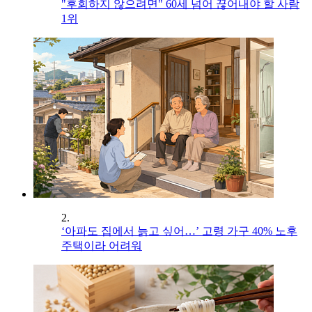
"후회하지 않으려면" 60세 넘어 끊어내야 할 사람
1위
2.
‘아파도 집에서 늙고 싶어…’ 고령 가구 40% 노후
주택이라 어려워