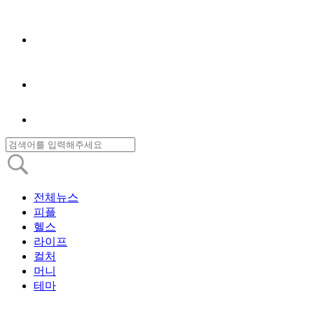
전체뉴스
피플
헬스
라이프
컬처
머니
테마