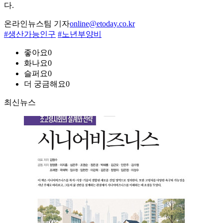
다.
온라인뉴스팀 기자
online@etoday.co.kr
#생산가능인구
#노년부양비
좋아요
0
화나요
0
슬퍼요
0
더 궁금해요
0
최신뉴스