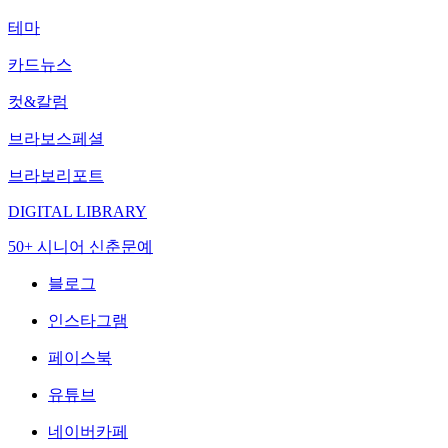
테마
카드뉴스
컷&칼럼
브라보스페셜
브라보리포트
DIGITAL LIBRARY
50+ 시니어 신춘문예
블로그
인스타그램
페이스북
유튜브
네이버카페