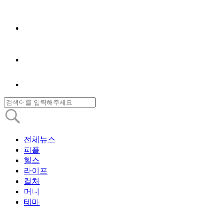
전체뉴스
피플
헬스
라이프
컬처
머니
테마