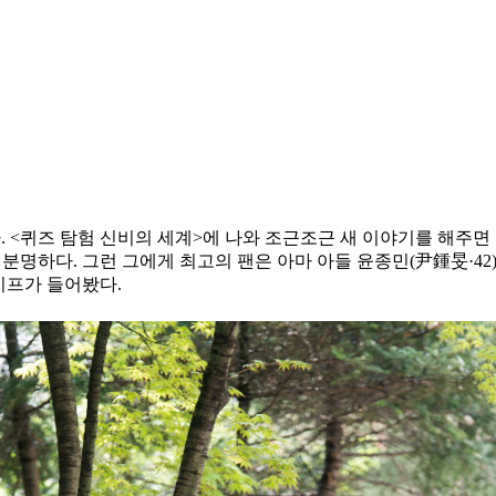
였다. <퀴즈 탐험 신비의 세계>에 나와 조근조근 새 이야기를 해주
분명하다. 그런 그에게 최고의 팬은 아마 아들 윤종민(尹鍾旻·42
라이프가 들어봤다.