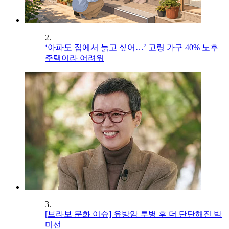
2.
‘아파도 집에서 늙고 싶어…’ 고령 가구 40% 노후
주택이라 어려워
3.
[브라보 문화 이슈] 유방암 투병 후 더 단단해진 박
미선