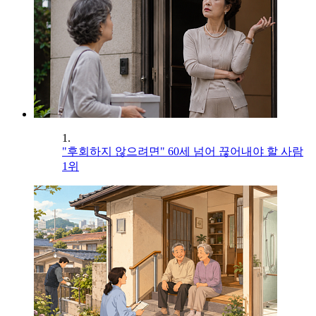
1.
"후회하지 않으려면" 60세 넘어 끊어내야 할 사람
1위