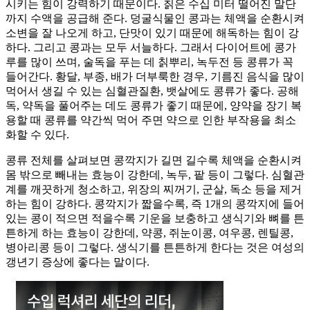
시키는 힘이 강력하기 때문이다. 칡은 수십 미터 떨어진 말단
까지 수액을 공급해 준다. 덩굴식물인 콩과는 체액을 순환시켜
소변을 잘 나오게 하고, 단맛이 있기 때문에 해독하는 힘이 강
하다. 그리고 콩과는 모두 서늘하다. 그래서 다이어트에 콩가
루를 많이 쓰며, 술독을 푸는 데 칡뿌리, 녹두전 등 콩류가 꼭
들어간다. 황달, 부종, 배가 더부룩한 경우, 기름진 음식을 많이
먹어서 생길 수 있는 심혈관질환, 뱃살에도 콩류가 좋다. 공해
독, 약독을 풀어주는 데도 콩류가 좋기 때문에, 양약을 장기 복
용할 때 콩류를 약간씩 먹어 주면 약으로 인한 부작용을 최소
화할 수 있다.
콩류 전체를 살펴보면 콩깍지가 길면 길수록 체액을 순환시켜
몸 밖으로 빼내는 효능이 강한데, 녹두, 팥 등이 그렇다. 심혈관
계를 깨끗하게 청소하고, 위장의 찌꺼기, 군살, 독소 등을 제거
하는 힘이 강하다. 콩깍지가 짧을수록, 즉 1개의 콩깍지에 들어
있는 콩이 적으면 적을수록 기운을 보충하고 생식기와 뼈를 튼
튼하게 하는 효능이 강한데, 약콩, 쥐눈이콩, 여우콩, 렌틸콩,
병아리콩 등이 그렇다. 생식기를 튼튼하게 한다는 것은 여성의
갱년기 증상에 좋다는 말이다.