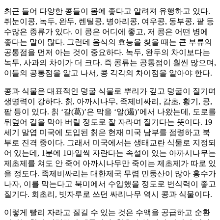
최근 들어 다양한 콩들이 몸에 좋다고 알려져 유행하고 있다.
쥐눈이콩, 녹두, 완두, 렌틸콩, 병아리콩, 여우콩, 동부콩, 팥 등
수많은 종류가 있다. 이 콩은 어디에 좋고, 저 콩은 어떤 병에
좋다는 말이 많다. 그런데 음식의 효능을 찾을 때는 큰 부류의
공통점을 먼저 아는 것이 중요하다. 녹두, 완두의 차이보다는
녹두, 사과의 차이가 더 크다. 즉 콩류는 공통점이 훨씬 많으며,
이들의 공통점을 알고 나서, 콩 각각의 차이점을 알아야 한다.
콩과 식물은 대표적인 덩굴 식물로 뿌리가 깊고 덩굴이 질기며
생명력이 강하다. 칡, 아까시나무, 족제비싸리, 감초, 황기, 콩,
팥 등이 있다. 칡 ‘갈(葛)’은 막을 ‘알(遏)’에서 나왔는데, 도로를
뒤덮어 길을 막아 버릴 정도로 잘 자라며 질기다는 뜻이다. 19
세기 말엽 미국에 도입된 칡은 현재 미국 남부를 점령하고 북
부로 진격 중이다. 그래서 미국에서는 생태교란 식물로 지정되
어 있는데, 1분에 1마일씩 자란다는 속설이 있는 아까시나무는
제초제를 쳐도 안 죽어 아까시나무만 죽이는 제초제가 따로 있
을 정도다. 족제비싸리는 대한제국 무렵 민둥산이 많아 홍수가
나자, 이를 막는다고 북미에서 수입했을 정도로 번식력이 좋고
질기다. 회초리, 빗자루로 쓰던 싸리나무 역시 콩과 식물이다.
이렇게 빨리 자라고 질길 수 있는 것은 수액을 공급하고 순환