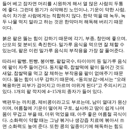
들어 베고 잠자면 머리를 시원하게 해서 열 많은 사람의 두통
에 좋다. 그런데 원기가 쇠약해진 노인이나, 기운이 약한 사람,
속이 차가운 사람에게는 적합하지 않다. 한약 먹을 때 녹두, 녹
두 나물 먹지 말라고 하는 것은 한약마저 해독해 버리기 때문
이다.
붉은 팥은 뚫는 힘이 강하기 때문에 각기, 부종, 창만에 좋으며,
산모의 젖 분비도 촉진한다. 밀가루 음식을 먹으면 잘 체할 수
있는데, 팥은 이런 밀가루 음식의 부작용을 가장 잘 풀어준다.
따라서 팥빵, 찐빵, 붕어빵, 팥칼국수, 타이야끼 등 밀가루 음식
에 팥이 자주 들어간다. 동지팥죽, 찹쌀떡에 팥이 들어간 것도
새알, 찹쌀떡을 먹고 잘 체하는 부작용을 팥이 없애주기 때문
이다. 뚫는 힘이 너무 강하기 때문에, <동의보감>에서는 “오래
복용하면 피부가 검어지고 마르며 야위게 된다”고 주의시키고
있다. 1개의 팥 깍지에 4~15개의 종자가 들어 있다.
백편두는 까치콩, 제비콩이라고도 부르는데, 남미 열대가 원산
이며, 여름철에 기운이 떨어져 구토, 설사하고 땀이 쉽게 나며
몸이 무겁고 부을 때, 더위 먹었을 때, 아주 좋은 여름철 곡식이
다. 소화력이 약할 때는 그냥 볶거나 생강즙 치료에 볶아서 쓰
면 소화력도 높여 준다. 또한 콩의 일종이기에 해독하는 힘도