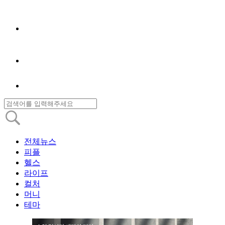
전체뉴스
피플
헬스
라이프
컬처
머니
테마