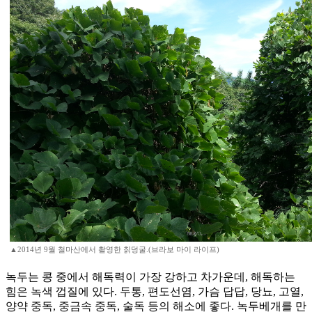
▲2014년 9월 철마산에서 촬영한 칡덩굴.(브라보 마이 라이프)
녹두는 콩 중에서 해독력이 가장 강하고 차가운데, 해독하는
힘은 녹색 껍질에 있다. 두통, 편도선염, 가슴 답답, 당뇨, 고열,
양약 중독, 중금속 중독, 술독 등의 해소에 좋다. 녹두베개를 만