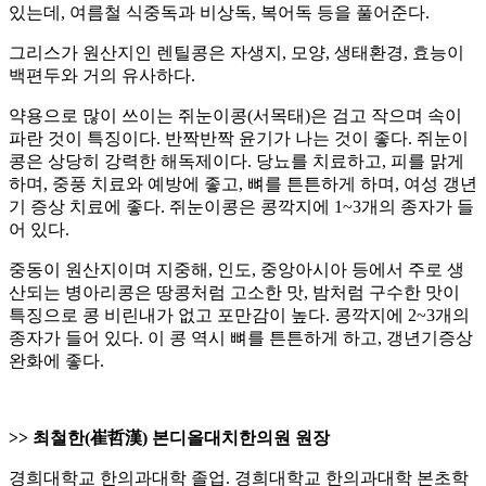
있는데, 여름철 식중독과 비상독, 복어독 등을 풀어준다.
그리스가 원산지인 렌틸콩은 자생지, 모양, 생태환경, 효능이
백편두와 거의 유사하다.
약용으로 많이 쓰이는 쥐눈이콩(서목태)은 검고 작으며 속이
파란 것이 특징이다. 반짝반짝 윤기가 나는 것이 좋다. 쥐눈이
콩은 상당히 강력한 해독제이다. 당뇨를 치료하고, 피를 맑게
하며, 중풍 치료와 예방에 좋고, 뼈를 튼튼하게 하며, 여성 갱년
기 증상 치료에 좋다. 쥐눈이콩은 콩깍지에 1~3개의 종자가 들
어 있다.
중동이 원산지이며 지중해, 인도, 중앙아시아 등에서 주로 생
산되는 병아리콩은 땅콩처럼 고소한 맛, 밤처럼 구수한 맛이
특징으로 콩 비린내가 없고 포만감이 높다. 콩깍지에 2~3개의
종자가 들어 있다. 이 콩 역시 뼈를 튼튼하게 하고, 갱년기증상
완화에 좋다.
>> 최철한(崔哲漢) 본디올대치한의원 원장
경희대학교 한의과대학 졸업. 경희대학교 한의과대학 본초학