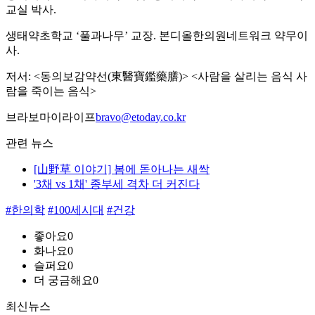
교실 박사.
생태약초학교 ‘풀과나무’ 교장. 본디올한의원네트워크 약무이
사.
저서: <동의보감약선(東醫寶鑑藥膳)> <사람을 살리는 음식 사
람을 죽이는 음식>
브라보마이라이프
bravo@etoday.co.kr
관련 뉴스
[山野草 이야기] 봄에 돋아나는 새싹
'3채 vs 1채' 종부세 격차 더 커진다
#한의학
#100세시대
#건강
좋아요
0
화나요
0
슬퍼요
0
더 궁금해요
0
최신뉴스