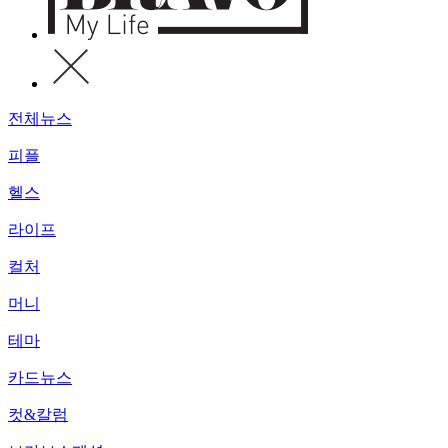
전체뉴스
피플
헬스
라이프
컬처
머니
테마
카드뉴스
컷&칼럼