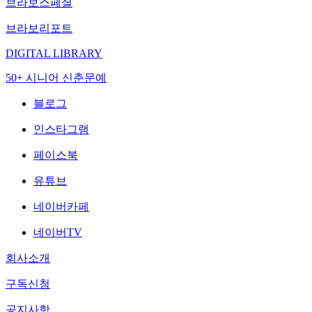
브라보스페셜
브라보리포트
DIGITAL LIBRARY
50+ 시니어 신춘문예
블로그
인스타그램
페이스북
유튜브
네이버카페
네이버TV
회사소개
구독신청
공지사항