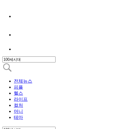
전체뉴스
피플
헬스
라이프
컬처
머니
테마